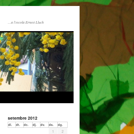
…a l'escola Ernest Lluch
setembre 2012
dl.
dt.
dc.
dj.
dv.
ds.
dg.
1
2