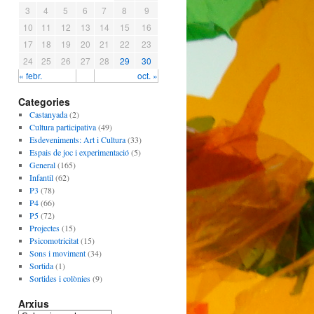
3
4
5
6
7
8
9
10
11
12
13
14
15
16
17
18
19
20
21
22
23
24
25
26
27
28
29
30
« febr.
oct. »
Categories
Castanyada
(2)
Cultura participativa
(49)
Esdeveniments: Art i Cultura
(33)
Espais de joc i experimentació
(5)
General
(165)
Infantil
(62)
P3
(78)
P4
(66)
P5
(72)
Projectes
(15)
Psicomotricitat
(15)
Sons i moviment
(34)
Sortida
(1)
Sortides i colònies
(9)
Arxius