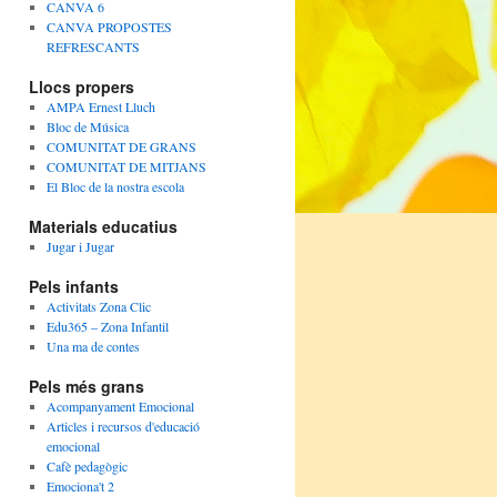
CANVA 6
CANVA PROPOSTES
REFRESCANTS
Llocs propers
AMPA Ernest Lluch
Bloc de Música
COMUNITAT DE GRANS
COMUNITAT DE MITJANS
El Bloc de la nostra escola
Materials educatius
Jugar i Jugar
Pels infants
Activitats Zona Clic
Edu365 – Zona Infantil
Una ma de contes
Pels més grans
Acompanyament Emocional
Articles i recursos d'educació
emocional
Cafè pedagògic
Emociona't 2