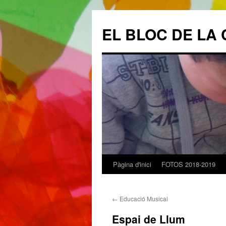
EL BLOC DE LA 
Pàgina d'inici
FOTOS 2018-2019
Vés
al
←
Educació Musical
contingut
Espai de Llum