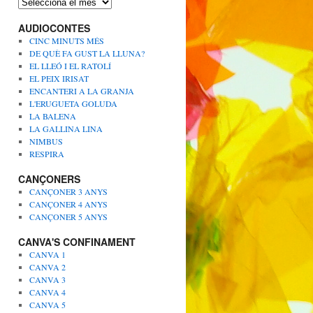
A
r
AUDIOCONTES
x
i
CINC MINUTS MÉS
u
DE QUÈ FA GUST LA LLUNA?
s
EL LLEÓ I EL RATOLÍ
EL PEIX IRISAT
ENCANTERI A LA GRANJA
L'ERUGUETA GOLUDA
LA BALENA
LA GALLINA LINA
NIMBUS
RESPIRA
CANÇONERS
CANÇONER 3 ANYS
CANÇONER 4 ANYS
CANÇONER 5 ANYS
CANVA'S CONFINAMENT
CANVA 1
CANVA 2
CANVA 3
CANVA 4
CANVA 5