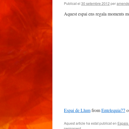
Publicat el
30 setembre 2012
per
amend
Aquest espai ens regala moments m
Espai de Llum
from
Entelequia77
o
Aquest article ha estat publicat en
Espais 
permanent
.