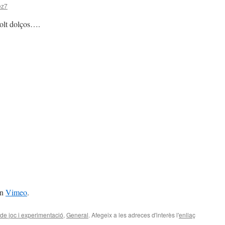
ez7
olt dolços….
n
Vimeo
.
de joc i experimentació
,
General
. Afegeix a les adreces d'interès l'
enllaç