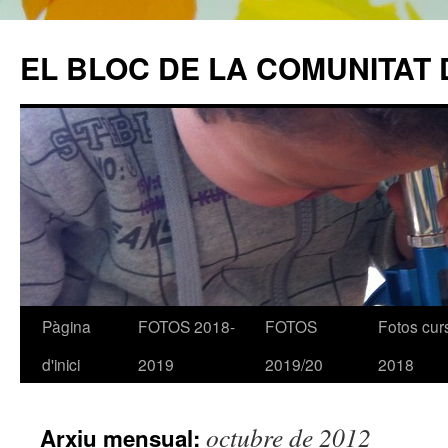
EL BLOC DE LA COMUNITAT 
Pàgina
FOTOS 2018-
FOTOS
Fotos cur
Vés
d'inici
2019
2019/20
2018
al
contingut
octubre de 2012
Arxiu mensual: