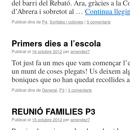
del barri del Rebató. Ara, gràcies a la C
d’Abrera i sobretot al …
Continua llegi
Publicat dins de
P4
,
Sortides i colònies
|
5 comentaris
Primers dies a l’escola
Publicat el
16 octubre 2012
per
amendez7
Tot just fa un mes que vam començar l’e
un munt de coses plegats! Us deixem al
boniques que no han quedat recollides al
Publicat dins de
General
,
P3
|
3 comentaris
REUNIÓ FAMILIES P3
Publicat el
15 octubre 2012
per
amendez7