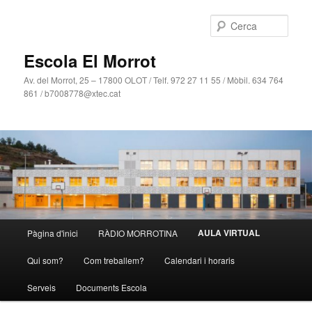
Cerca
Escola El Morrot
Av. del Morrot, 25 – 17800 OLOT / Telf. 972 27 11 55 / Mòbil. 634 764
861 / b7008778@xtec.cat
Menú
AULA VIRTUAL
Pàgina d'inici
RÀDIO MORROTINA
Aneu
principal
Qui som?
Com treballem?
Calendari i horaris
al
Serveis
Documents Escola
contingut