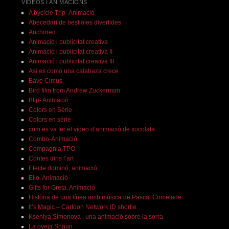
VÍDEOS I ANIMACIONS
A bycicle Trip- Animació
Abecedari de bestioles divertides
Anchored
Animació i publicitat creativa
Animació i publicitat creativa II
Animació i publicitat creativa III
Así es como una calabaza crece
Bave Circus
Bird film from Andrew Zuckerman
Blip- Animació
Colors en Sèrie
Colors en sèrie
com es va fer el vídeo d’animació de xocolata
Combo-Animació
Compagnia TPO
Contes dins l’art
Efecte dominó, animació
Elio. Animació
Gifts for Greta. Animació
Història de una línea amb música de Pascal Comelade
It’s Magic – Cartoon Network ID shortie
Kseniya Simonova , una animació sobre la sorra
La oveja Shaun