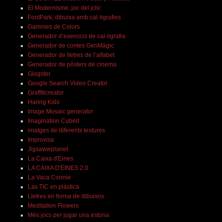
El Modernisme, joc del jclic
FontPark, dibuixa amb cal·ligrafies
Gammes de Colors
Generador d’exercicis de cal·ligrafia
Generador de contes GenMàgic
Generador de lletres de l’alfabet
Generador de pòsters de cinema
Glogster
Google Search Video Creator
Graffiticreator
Haring Kids
Image Mosaic generator
Imagination Cubed
imatges de diferents textures
Improvisa
Jigsawwplanet
La Caixa d'Eines
LA CAIXA D'EINES 2.0
La Vaca Connie
Las TIC en plàstica
Lletres en forma de dibuixos
Meditation Flowers
Més jocs per jugar una estona