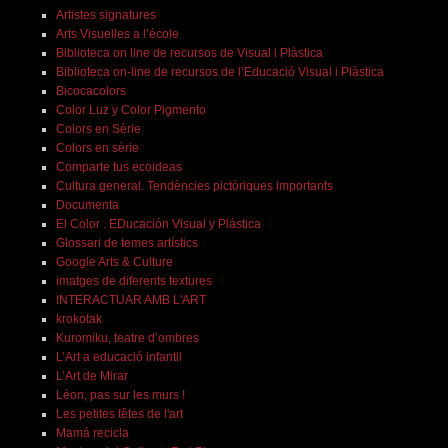
Artistes signatures
Arts Visuelles a l’école
Biblioteca on line de recursos de Visual i Plàstica
Biblioteca on-line de recursos de l’Educació Visual i Plàstica
Bicocacolors
Color Luz y Color Pigmento
Colors en Sèrie
Colors en sèrie
Comparte tus ecoideas
Cultura general. Tendències pictòriques importants
Documenta
El Color . EDucación Visual y Plástica
Glossari de temes artístics
Google Arts & Culture
imatges de diferents textures
INTERACTUAR AMB L'ART
krokotak
Kuromiku, teatre d’ombres
L’Art a educació infantil
L’Art de Mirar
Léon, pas sur les murs !
Les petites têtes de l'art
Mamá recicla