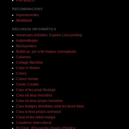
PINTEREST
RECOMANACIONS
Impresionistes
Modiband
RECURSOS INFORMÀTICS
Artsancam.Activities. Explore Lino-printing
Automotivator
Blockposters
Bubbl.us, per a fer mapes conceptuals
Calameo
Collage Machine
Color in Motion
Colors
Colour Hunter
Comic Creator
Crea el teu propi Bodegó
Crea els teus monstres
Crea els teus propis monstres
Crea imatges divertides amb les teves fotos
Crea la teva pròpia animació
Crear el teu retrat manga
Cuaderno Intercultural
El Color . EDucación Visual y Plástica