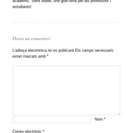
acadèmic. Sens dubte, una gran eina per als professors i
estudiants!
Deixa un comentari
L'adreça electrònica no es publicarà
Els camps necessaris
estan marcats amb
*
Nom
*
Correu electrònic
*