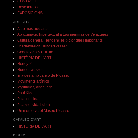
CONTACTE
Descobreix a…
EXPOSICIONS
ARTISTES
Algo más que arte
Aproximació hipertextual a Las meninas de Velázquez
Cultura general. Tendències pictòriques importants
Friedensreich Hundertwasser
Google Arts & Culture
HISTÒRIA DE L'ART
Honey Kill
Hundertwasser
Imatges amb cançó de Picasso
Moviments artístics
Mystudios, artgallery
Paul Klee
Picasso Head
Picasso, vida i obra
Un memory del Museu Picasso
CATÀLEG D'ART
HISTÒRIA DE L'ART
DIBUIX