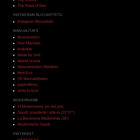
The Nuba of Kau
INSTAGRAM BLOCARTÍSTIC
Instagram Blocartístic
MANUALITATS
Bicocacolors
Fem Manuals
krokotak
Made by Joel
Mamá recicla
Manualidades infantiles
Mini-Eco
Oh Manualidades
papiroflèxia
pinta la luna
MODERNISME
El Modernisme, joc del jclic
Gaudí: arquitecte i artesà (22’57”)
La Barcelona Modernista (30′)
Modernisme Gaudí
PINTEREST