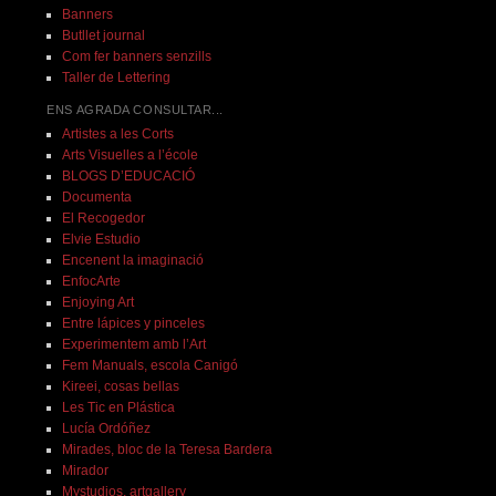
Banners
Butllet journal
Com fer banners senzills
Taller de Lettering
ENS AGRADA CONSULTAR...
Artistes a les Corts
Arts Visuelles a l’école
BLOGS D’EDUCACIÓ
Documenta
El Recogedor
Elvie Estudio
Encenent la imaginació
EnfocArte
Enjoying Art
Entre lápices y pinceles
Experimentem amb l’Art
Fem Manuals, escola Canigó
Kireei, cosas bellas
Les Tic en Plástica
Lucía Ordóñez
Mirades, bloc de la Teresa Bardera
Mirador
Mystudios, artgallery