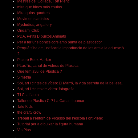
Mestres del Collage, Fort Pienc
mira que blocs más chulos
Mira quins quadres
Moviments artístics
Mystudios, artgallery
Origami Club
PDA, Petits Dibuixos Animats
Per a fer uns bonics cors amb punta de plastidecor
Perquè s’ha de justificar la importància de les arts a la educació
?
Picture Book Marker
PLasTic, canal de vídeos de Plàstica
Què fem avui de Plàstica ?
Simetria
Sol, art i cintes de vídeo: El Marró, la vida secreta de la bellesa.
Sol, art i cintes de vídeo: fotografia.
T.I.C. a l’aula
Taller de Plàstica.C.P. La Canal. Luanco
Tate Kids
the crafty crow
Treball a l’entorn de Picasso del l’escola Fort Pienc
Tutorial per a dibuixar la figura humana
Vis.Plas