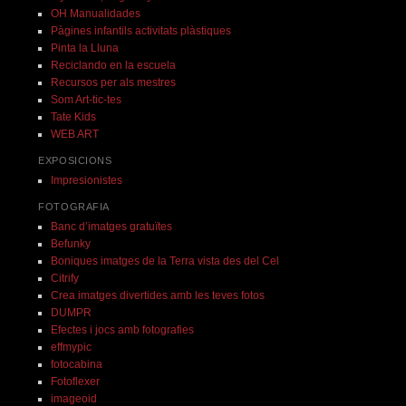
OH Manualidades
Pàgines infantils activitats plàstiques
Pinta la Lluna
Reciclando en la escuela
Recursos per als mestres
Som Art-tic-tes
Tate Kids
WEB ART
EXPOSICIONS
Impresionistes
FOTOGRAFIA
Banc d’imatges gratuïtes
Befunky
Boniques imatges de la Terra vista des del Cel
Citrify
Crea imatges divertides amb les teves fotos
DUMPR
Efectes i jocs amb fotografies
effmypic
fotocabina
Fotoflexer
imageoid