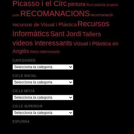
Picasso i el Circ
pintura
Pivot
poesia
projecte
RECOMANACIONS
recomanació
junts
Recursos
recursos de Visual i Plàstica
informàtics
Sant Jordi
Tallers
videos interessants
Visual i Plàstica en
Anglès
Webs interessants
CATEGORIES
Categories
CICLE INICIAL
Cicle
Inicial
CICLE MITJÀ
Cicle
Mitjà
CICLE SUPERIOR
Cicle
Superior
ESPURNA