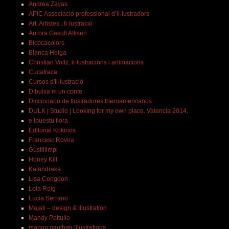
Andrea Zayas
APIC Associació professional d’il·lustradors
Art. Artistes . Il·lustració
Aurora Gasull Altisen
Bicocacolors
Blanca Helga
Christian Voltz, il·lustracions i animacions
Cucatraca
Cursos d'Il·lustració
Dibuixa’m un conte
Diccionario de Ilustradores Iberoamericanos
DULK | Studio | Looking for my own place. Valencia 2014.
e lpuestu flora
Editorial Kokinos
Francesc Rovira
Gustillimpi
Honey Kill
Kalandraka
Lisa Congdon
Lola Roig
Lucia Serrano
Majali – design & illustration
Mandy Pattullo
manon gauthier illustrations