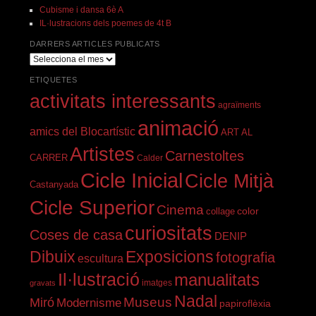
Cubisme i dansa 6è A
IL·lustracions dels poemes de 4t B
DARRERS ARTICLES PUBLICATS
darrers
articles
ETIQUETES
publicats
activitats interessants
agraïments
animació
amics del Blocartístic
ART AL
Artistes
Carnestoltes
CARRER
Calder
Cicle Inicial
Cicle Mitjà
Castanyada
Cicle Superior
Cinema
color
collage
curiositats
Coses de casa
DENIP
Dibuix
Exposicions
fotografia
escultura
Il·lustració
manualitats
imatges
gravats
Nadal
Miró
Museus
Modernisme
papiroflèxia