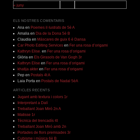
« juny
ELS NOSTRES COMENTARIS
Ana
en
Poemes il·lustrats de 5è A
Amalia
en
Dia de la Dona 5è B
Claudia
en
Màscares de guix 6 è Dansa
Car Photo Editing Services
en
Fer una rosa d’origami
Kathryn Elise.
en
Fer una rosa d’origami
Glòria
en
Els Girasols de Van Gogh 3r
Kathryn Elise
en
Fer una rosa d’origami
khatija akter
en
Fer una rosa d’origami
Pep
en
Postals 4t A
Laia Porta
en
Postals de Nadal 5èA
ARTICLES RECENTS
Jugant amb textura i colors 1r
Interpretant a Dalí
Treballant Joan Miró 2n A
Matisse 1r
Tècnica del trencadís 4t
Treballant Joan Miró amb 2n
Portades de flors premsades 3r
Cubisme i música 6è B