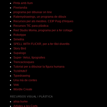
Pinta amb llum
Pixelandia
programa per dibuixar on line
Ratemydrawings, un programa de dibuix
Recursos per als mestres. CEIP Puig d'Arques
Recursos TIC para plàstica
Red Studio Moma, programa per a fer collage
Robotype
Simetria
SPELL WITH FLICKR, per a fer títol divertits
Story Bird
Supalogo
Super- Veloz, tipografies
Trencaclosques
Tutorial per a dibuixar la figura humana
TUXPAINT
Typedrawing
Una mà de contes
Voki
Wordle Create
RECURSOS VISUAL I PLÀSTICA
alisa burke
Artistes a les Corts