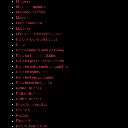
Mil cares
Mira quins quadres
Mondrian Machine
Moomah
Mosaic amb flirkr
Motivator
Mòvils com Alexander Calder
National Gallery of Art Kids
Neave
Omplir dibuixos amb plastelina
Per a fer lletres retallades
Per a fer pel·licules d’animació
Per a fer petits ninots en cartolina
Per a fer retrats robots
Per a fer trencaclosques
Per a trobar imatges i colors
Petites Històries
Petites Històries
Petites Històries
Photo Op Interactive
Phrase.it
Pic2puz
Picasso Head
Picture Book Marker