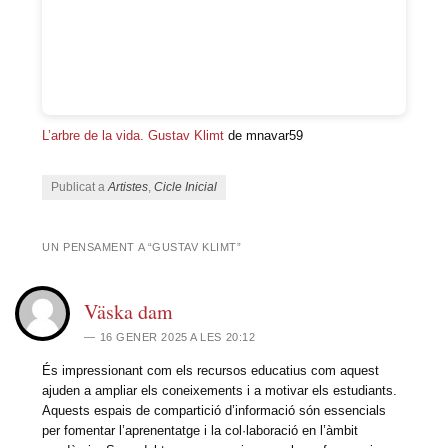
L’arbre de la vida. Gustav Klimt
de mnavar59
Publicat a
Artistes
,
Cicle Inicial
UN PENSAMENT A “
GUSTAV KLIMT
”
Väska dam
16 GENER 2025 A LES 20:12
És impressionant com els recursos educatius com aquest
ajuden a ampliar els coneixements i a motivar els estudiants.
Aquests espais de compartició d’informació són essencials
per fomentar l’aprenentatge i la col·laboració en l’àmbit