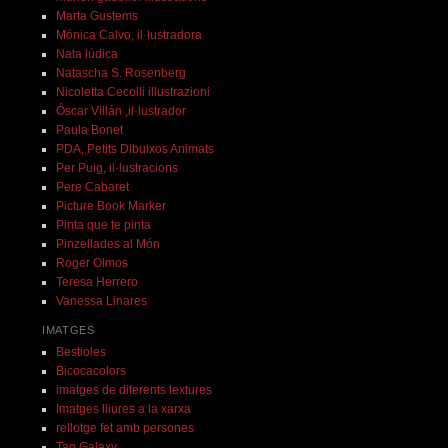
Marta Gustems
Mónica Calvo, il·lustradora
Nata lúdica
Natascha S. Rosenberg
Nicoletta Cecolli illustrazioni
Óscar Villán ,il·lustrador
Paula Bonet
PDA, Petits Dibuixos Animats
Per Puig, il·lustracions
Pere Cabaret
Picture Book Marker
Pinta que te pinta
Pinzellades al Món
Roger Olmos
Teresa Herrero
Vanessa Linares
IMATGES
Bestioles
Bicocacolors
imatges de diferents textures
Imatges lliures a la xarxa
rellotge fet amb persones
Tag Galaxy