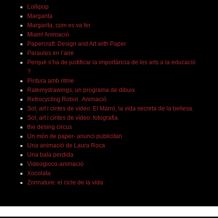
Lollipop
Margarita
Margarita, com es va fer
Miam! Animació
Papercraft: Design and Art with Paper
Paraules en l’aire
Perquè s’ha de justificar la importància de les arts a la educació
?
Pintura amb ritme
Ratemydrawings, un programa de dibuix
Retrocycling Robot . Animació
Sol, art i cintes de vídeo: El Marró, la vida secreta de la bellesa.
Sol, art i cintes de vídeo: fotografia.
the desing circus
Un món de paper- anunci publicitari
Una animació de Laura Roca
Una bala perdida
Videogioco-animació
Xocolata
Zonnature: el cicle de la vida