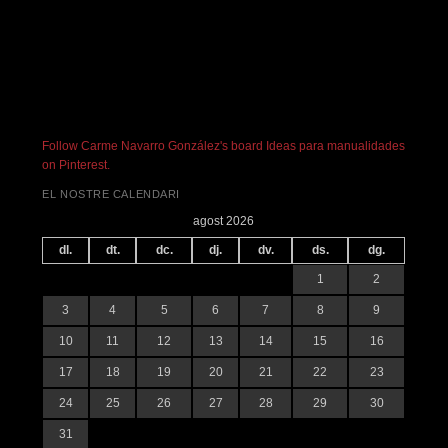
Follow Carme Navarro González's board Ideas para manualidades
on Pinterest.
EL NOSTRE CALENDARI
agost 2026
dl.
dt.
dc.
dj.
dv.
ds.
dg.
1
2
3
4
5
6
7
8
9
10
11
12
13
14
15
16
17
18
19
20
21
22
23
24
25
26
27
28
29
30
31