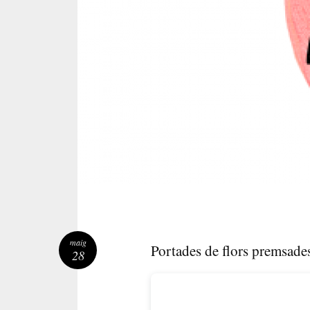
maig
Portades de flors premsade
28