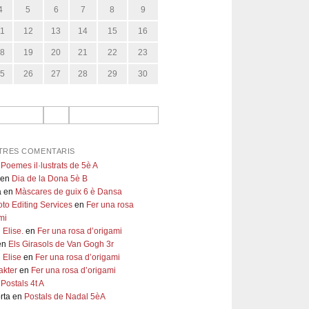
4
5
6
7
8
9
11
12
13
14
15
16
18
19
20
21
22
23
25
26
27
28
29
30
TRES COMENTARIS
n
Poemes il·lustrats de 5è A
en
Dia de la Dona 5è B
a
en
Màscares de guix 6 è Dansa
to Editing Services
en
Fer una rosa
mi
 Elise.
en
Fer una rosa d’origami
en
Els Girasols de Van Gogh 3r
 Elise
en
Fer una rosa d’origami
akter
en
Fer una rosa d’origami
n
Postals 4t A
rta
en
Postals de Nadal 5èA