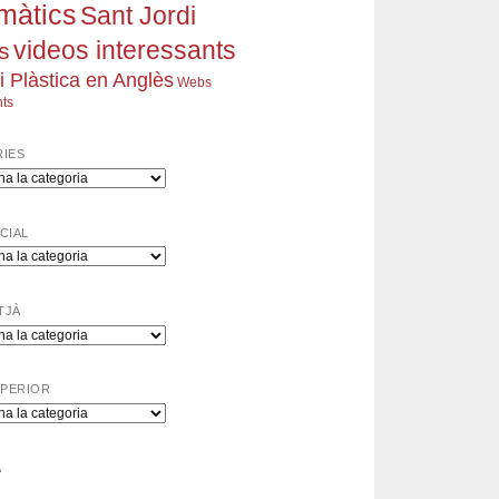
rmàtics
Sant Jordi
videos interessants
s
 i Plàstica en Anglès
Webs
nts
IES
s
ICIAL
TJÀ
UPERIOR
A