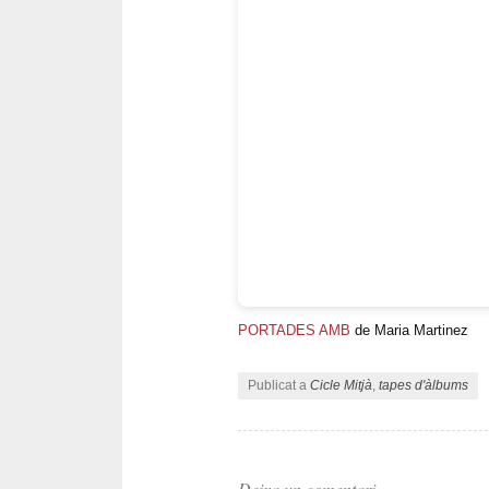
PORTADES AMB
de Maria Martinez
Publicat a
Cicle Mitjà
,
tapes d'àlbums
Deixa un comentari