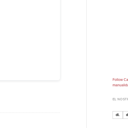
Follow Ca
manualida
EL NOST
dl.
d