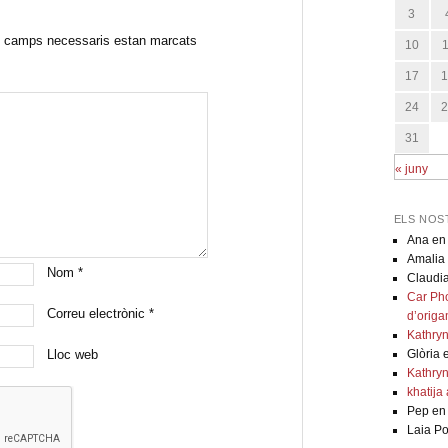
3
 camps necessaris estan marcats
10
17
24
31
« juny
ELS NOS
Ana
e
Amalia
Nom
*
Claudi
Car Pho
Correu electrònic
*
d’origa
Kathryn
Lloc web
Glòria
Kathryn
khatija 
Pep
e
Laia Po