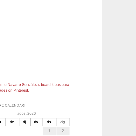
rme Navarro González's board Ideas para
des on Pinterest.
RE CALENDARI
agost 2026
t.
dc.
dj.
dv.
ds.
dg.
1
2