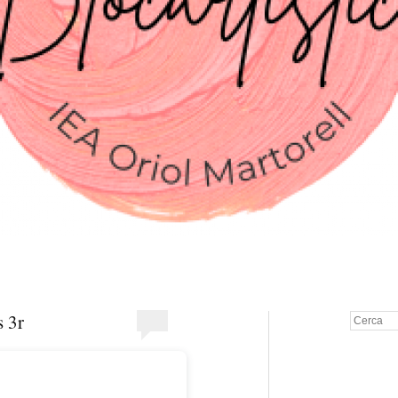
s 3r
Cerca