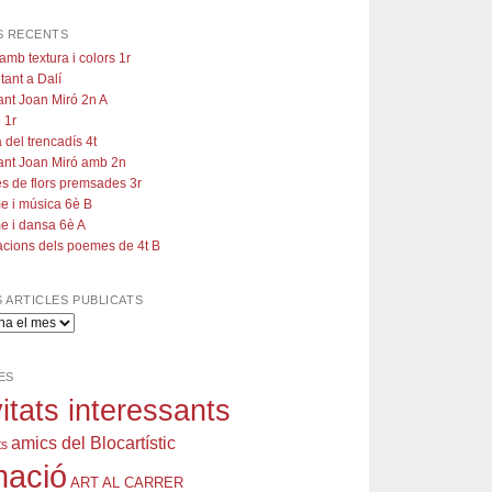
S RECENTS
amb textura i colors 1r
tant a Dalí
ant Joan Miró 2n A
 1r
 del trencadís 4t
ant Joan Miró amb 2n
s de flors premsades 3r
e i música 6è B
e i dansa 6è A
racions dels poemes de 4t B
 ARTICLES PUBLICATS
ES
vitats interessants
amics del Blocartístic
ts
mació
ART AL CARRER