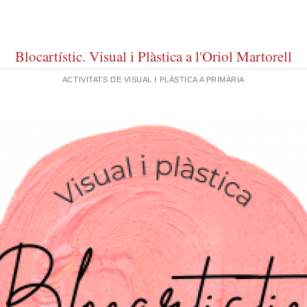
Blocartístic. Visual i Plàstica a l'Oriol Martorell
ACTIVITATS DE VISUAL I PLÀSTICA A PRIMÀRIA