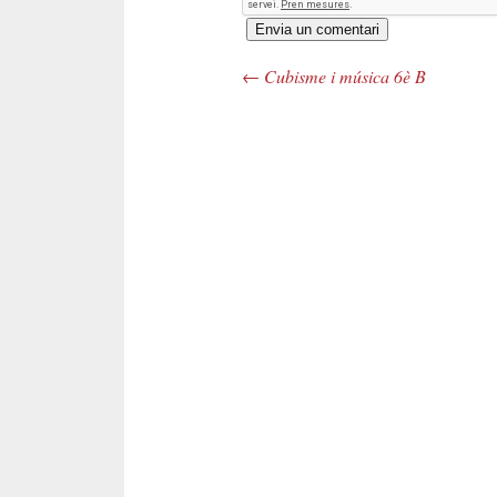
←
Cubisme i música 6è B
Navegació pels articles