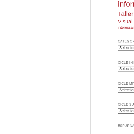
info
Taller
Visual
interessa
CATEGOR
Categorie
CICLE IN
Cicle
Inicial
CICLE MI
Cicle
Mitjà
CICLE S
Cicle
Superior
ESPURN