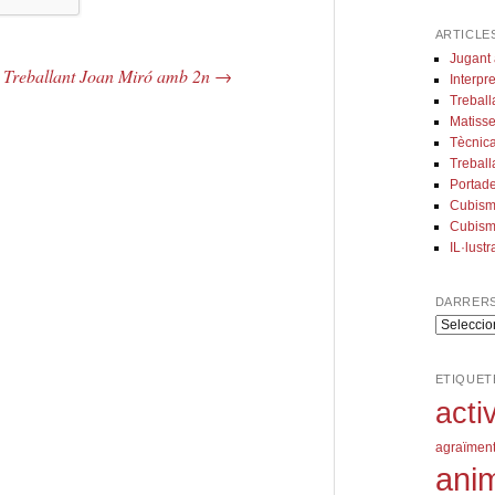
ARTICLE
Jugant 
Treballant Joan Miró amb 2n
→
Interpre
Treball
Matisse
Tècnica
Treball
Portade
Cubism
Cubism
IL·lust
DARRERS
darrers
articles
publicats
ETIQUET
acti
agraïmen
ani