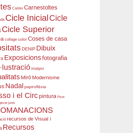
stes
Carnestoltes
Calder
Cicle Inicial
Cicle
ada
à
Cicle Superior
Coses de casa
ma
color
collage
ositats
Dibuix
DENIP
Exposicions
fotografia
ra
l·lustració
imatges
alitats
Miró
Modernisme
Nadal
us
papiroflèxia
so i el Circ
pintura
Pivot
jecte junts
OMANACIONS
recursos de Visual i
ció
Recursos
a