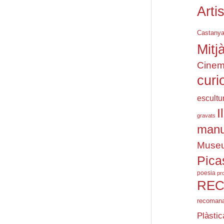
Arti
Castany
Mitj
Cine
curi
escultu
I
gravats
manu
Muse
Picas
poesia
pro
REC
recomana
Plàstic