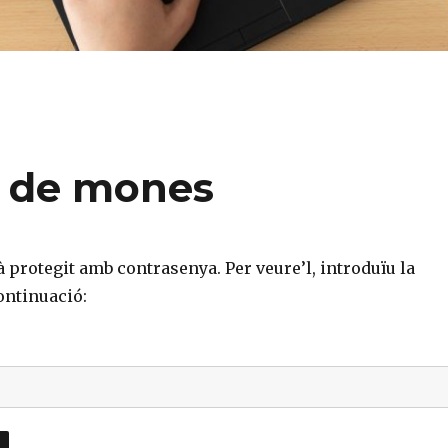
s de mones
à protegit amb contrasenya. Per veure’l, introduïu la
ontinuació: