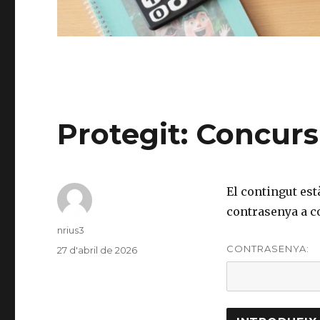
Protegit: Concur
El contingut est
contrasenya a c
Author
nrius3
CONTRASENYA:
Posted
27 d'abril de 2026
on