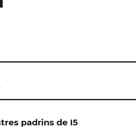
C
o
m
p
ar
te
ix
t
tres padrins de I5