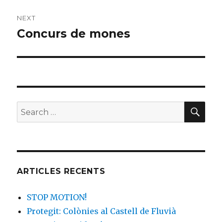
NEXT
Concurs de mones
Next
post:
SE
Search
for:
ARTICLES RECENTS
STOP MOTION!
Protegit: Colònies al Castell de Fluvià