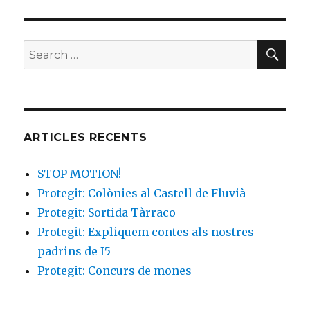
b
r
ar
o
te
SE
Search
o
ix
for:
k
ARTICLES RECENTS
STOP MOTION!
Protegit: Colònies al Castell de Fluvià
Protegit: Sortida Tàrraco
Protegit: Expliquem contes als nostres
padrins de I5
Protegit: Concurs de mones