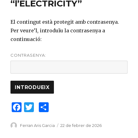
“l’ELECTRICITY”
El contingut està protegit amb contrasenya.
Per veure’l, introduïu la contrasenya a
continuació:
CONTRASENYA:
F
T
C
a
w
o
c
it
m
Author
Ferran Aris Garcia
Posted
22 de febrer de 2026
on
e
te
p