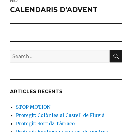
NEXT
CALENDARIS D’ADVENT
Next
post:
SE
Search
for:
ARTICLES RECENTS
STOP MOTION!
Protegit: Colònies al Castell de Fluvià
Protegit: Sortida Tàrraco
Protegit: Expliquem contes als nostres