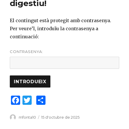
digestiu!
El contingut està protegit amb contrasenya.
Per veure’l, introduïu la contrasenya a
continuació:
CONTRASENYA:
F
T
C
a
w
o
c
it
m
Author
mfonta10
Posted
15 d'octubre de 2025
on
e
te
p