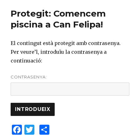
b
r
ar
Protegit: Comencem
o
te
piscina a Can Felipa!
o
ix
k
El contingut està protegit amb contrasenya.
Per veure’l, introduïu la contrasenya a
continuació:
CONTRASENYA:
F
T
C
a
w
o