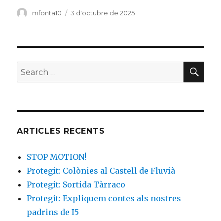
c
it
m
Author
mfonta10
Posted
3 d'octubre de 2025
on
e
te
p
b
r
ar
o
te
SE
Search
o
ix
for:
k
ARTICLES RECENTS
STOP MOTION!
Protegit: Colònies al Castell de Fluvià
Protegit: Sortida Tàrraco
Protegit: Expliquem contes als nostres
padrins de I5