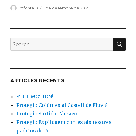
c
it
m
Author
mfonta10
Posted
1 de desembre de 2025
on
e
te
p
b
r
ar
o
te
SE
Search
o
ix
for:
k
ARTICLES RECENTS
STOP MOTION!
Protegit: Colònies al Castell de Fluvià
Protegit: Sortida Tàrraco
Protegit: Expliquem contes als nostres
padrins de I5