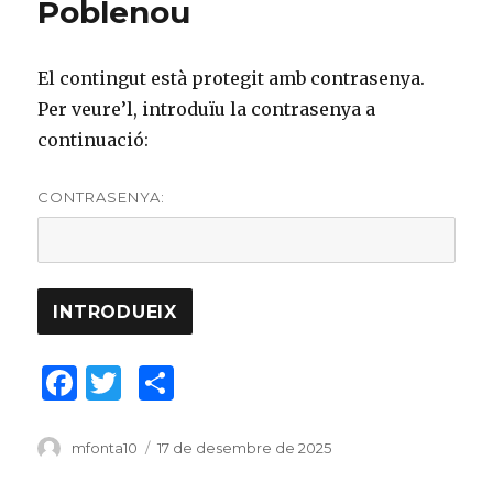
Poblenou
El contingut està protegit amb contrasenya.
Per veure’l, introduïu la contrasenya a
continuació:
CONTRASENYA:
F
T
C
a
w
o
c
it
m
Author
mfonta10
Posted
17 de desembre de 2025
on
e
te
p