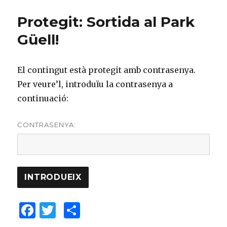
b
r
ar
Protegit: Sortida al Park
o
te
Güell!
o
ix
k
El contingut està protegit amb contrasenya.
Per veure’l, introduïu la contrasenya a
continuació:
CONTRASENYA:
F
T
C
a
w
o