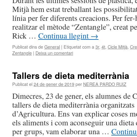
Durant les últimes sessions de plàstica,
Mitjà hem estat treballant les possibilita
línia per fer diferents creacions. Per fer
realitzar el mètode “Zentangle”, creat 
Rick …
Continua llegint
→
Publicat dins de
General
|
Etiquetat com a
3r
,
4t
,
Cicle Mitjà
,
Cre
Zentangle
|
Deixa un comentari
Tallers de dieta mediterrània
Publicat el
24 de gener de 2019
per
NEREA PARDO RUIZ
Dimecres, 23 de gener, els alumnes de C
tallers de dieta mediterrània organitzats
d’Agricultura. Ens van explicar coses mo
els aliments i com aconseguir una dieta 
per grups, vam elaborar una …
Continu