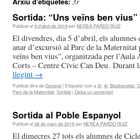
3r
Arxiu d'etiquetes:
Sortida: “Uns veïns ben vius”
Publicat el
9 d'abril de 2019
per
NEREA PARDO RUIZ
El divendres, dia 5 d’abril, els alumnes
anar d’excursió al Parc de la Maternitat p
veïns ben vius”, organitzada per l’Aula
Corts – Centre Cívic Can Deu. Durant l
llegint
→
Publicat dins de
General
|
Etiquetat com a
3r
,
4t
,
Biodiversitat
,
C
Parc de la Maternitat
,
Sortida
|
Deixa un comentari
Sortida al Poble Espanyol
Publicat el
28 de març de 2019
per
NEREA PARDO RUIZ
El dimecres 27 tots els alumnes de Cicl