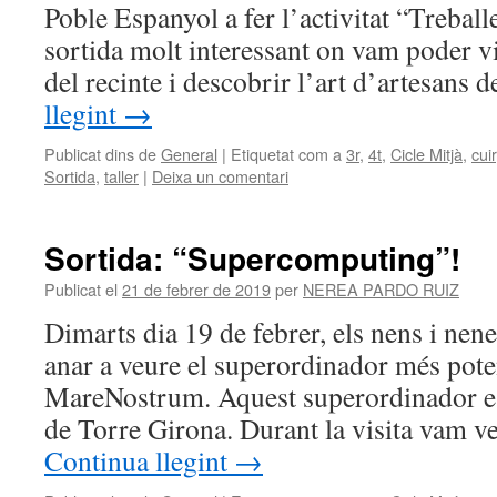
Poble Espanyol a fer l’activitat “Treball
sortida molt interessant on vam poder vis
del recinte i descobrir l’art d’artesans 
llegint
→
Publicat dins de
General
|
Etiquetat com a
3r
,
4t
,
Cicle Mitjà
,
cuir
Sortida
,
taller
|
Deixa un comentari
Sortida: “Supercomputing”!
Publicat el
21 de febrer de 2019
per
NEREA PARDO RUIZ
Dimarts dia 19 de febrer, els nens i nen
anar a veure el superordinador més pote
MareNostrum. Aquest superordinador est
de Torre Girona. Durant la visita vam 
Continua llegint
→