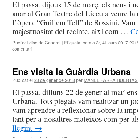
El passat dijous 15 de març, els nens i 
anar al Gran Teatre del Liceu a veure la
l’òpera “Guillem Tell” de Rossini. Vam 
majestuositat del recinte, així com …
Co
Publicat dins de
General
|
Etiquetat com a
3r
,
4t
,
curs 2017-201
comentari
Ens visita la Guàrdia Urbana
Publicat el
23 de gener de 2018
per
MANEL PARRA HUERTAS
El passat dilluns 22 de gener al matí ens
Urbana. Tots plegats vam realitzar un jo
vam aprendre a reflexionar sobre la impo
tant per a nosaltres mateixos com per al
llegint
→