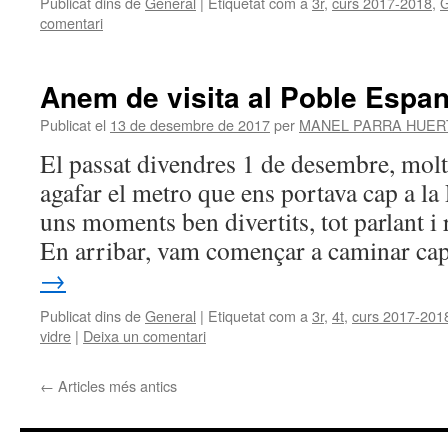
Publicat dins de
General
|
Etiquetat com a
3r
,
curs 2017-2018
,
G
comentari
Anem de visita al Poble Espan
Publicat el
13 de desembre de 2017
per
MANEL PARRA HUER
El passat divendres 1 de desembre, mol
agafar el metro que ens portava cap a la
uns moments ben divertits, tot parlant i r
En arribar, vam començar a caminar ca
→
Publicat dins de
General
|
Etiquetat com a
3r
,
4t
,
curs 2017-201
vidre
|
Deixa un comentari
←
Articles més antics