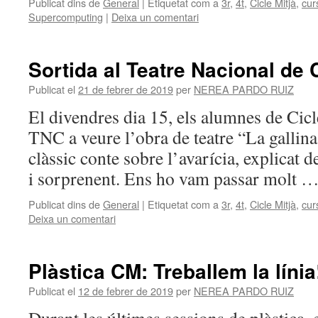
Publicat dins de
General
|
Etiquetat com a
3r
,
4t
,
Cicle Mitjà
,
cur
Supercomputing
|
Deixa un comentari
Sortida al Teatre Nacional de 
Publicat el
21 de febrer de 2019
per
NEREA PARDO RUIZ
El divendres dia 15, els alumnes de Cicl
TNC a veure l’obra de teatre “La gallina
clàssic conte sobre l’avarícia, explicat 
i sorprenent. Ens ho vam passar molt 
Publicat dins de
General
|
Etiquetat com a
3r
,
4t
,
Cicle Mitjà
,
cur
Deixa un comentari
Plàstica CM: Treballem la línia
Publicat el
12 de febrer de 2019
per
NEREA PARDO RUIZ