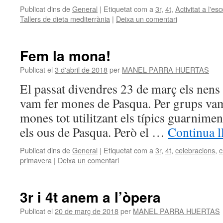
Publicat dins de
General
|
Etiquetat com a
3r
,
4t
,
Activitat a l'es
Tallers de dieta mediterrània
|
Deixa un comentari
Fem la mona!
Publicat el
3 d'abril de 2018
per
MANEL PARRA HUERTAS
El passat divendres 23 de març els nens 
vam fer mones de Pasqua. Per grups vam
mones tot utilitzant els típics guarnime
els ous de Pasqua. Però el …
Continua l
Publicat dins de
General
|
Etiquetat com a
3r
,
4t
,
celebracions
,
c
primavera
|
Deixa un comentari
3r i 4t anem a l’òpera
Publicat el
20 de març de 2018
per
MANEL PARRA HUERTAS