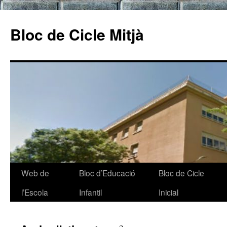
Bloc de Cicle Mitjà
Web de
Bloc d’Educació
Bloc de Cicle
Vés
l’Escola
Infantil
Inicial
al
contingut