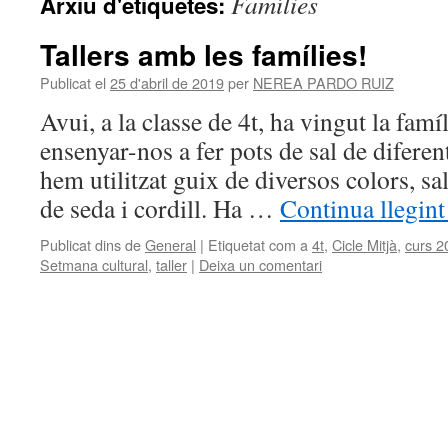
Famílies
Arxiu d'etiquetes:
Tallers amb les famílies!
Publicat el
25 d'abril de 2019
per
NEREA PARDO RUIZ
Avui, a la classe de 4t, ha vingut la famí
ensenyar-nos a fer pots de sal de diferen
hem utilitzat guix de diversos colors, sa
de seda i cordill. Ha …
Continua llegin
Publicat dins de
General
|
Etiquetat com a
4t
,
Cicle Mitjà
,
curs 2
Setmana cultural
,
taller
|
Deixa un comentari