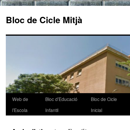
Bloc de Cicle Mitjà
Web de
Bloc d’Educació
Bloc de Cicle
Vés
l’Escola
Infantil
Inicial
al
contingut