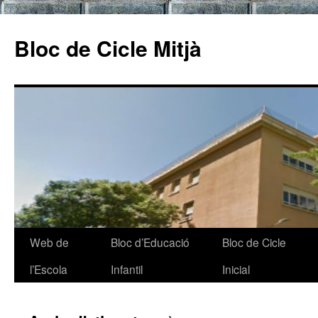
Bloc de Cicle Mitjà
Web de
Bloc d’Educació
Bloc de Cicle
Vés
l’Escola
Infantil
Inicial
al
contingut