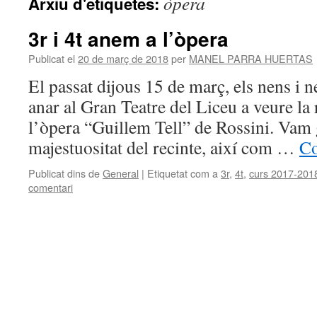
òpera
Arxiu d'etiquetes:
3r i 4t anem a l’òpera
Publicat el
20 de març de 2018
per
MANEL PARRA HUERTAS
El passat dijous 15 de març, els nens i 
anar al Gran Teatre del Liceu a veure la
l’òpera “Guillem Tell” de Rossini. Vam 
majestuositat del recinte, així com …
Co
Publicat dins de
General
|
Etiquetat com a
3r
,
4t
,
curs 2017-201
comentari