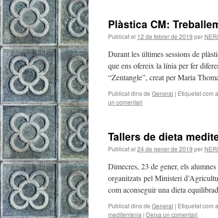
Plàstica CM: Treballem 
Publicat el
12 de febrer de 2019
per
NER
Durant les últimes sessions de plàsti
que ens ofereix la línia per fer difer
“Zentangle”, creat per Maria Thom
Publicat dins de
General
|
Etiquetat com 
un comentari
Tallers de dieta medit
Publicat el
24 de gener de 2019
per
NER
Dimecres, 23 de gener, els alumnes d
organitzats pel Ministeri d’Agricultu
com aconseguir una dieta equilibra
Publicat dins de
General
|
Etiquetat com 
mediterrània
|
Deixa un comentari