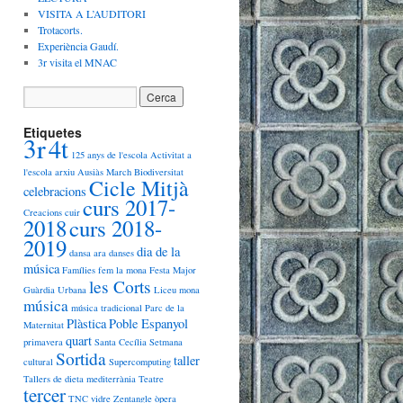
VISITA A L’AUDITORI
Trotacorts.
Experiència Gaudí.
3r visita el MNAC
Etiquetes
3r
4t
125 anys de l'escola
Activitat a
l'escola
arxiu
Ausiàs March
Biodiversitat
Cicle Mitjà
celebracions
curs 2017-
Creacions
cuir
2018
curs 2018-
2019
dia de la
dansa ara
danses
música
Famílies
fem la mona
Festa Major
les Corts
Guàrdia Urbana
Liceu
mona
música
música tradicional
Parc de la
Plàstica
Poble Espanyol
Maternitat
quart
primavera
Santa Cecília
Setmana
Sortida
taller
cultural
Supercomputing
Tallers de dieta mediterrània
Teatre
tercer
TNC
vidre
Zentangle
òpera