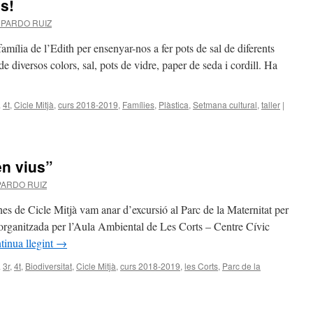
es!
 PARDO RUIZ
 família de l’Edith per ensenyar-nos a fer pots de sal de diferents
de diversos colors, sal, pots de vidre, paper de seda i cordill. Ha
a
4t
,
Cicle Mitjà
,
curs 2018-2019
,
Famílies
,
Plàstica
,
Setmana cultural
,
taller
|
en vius”
PARDO RUIZ
mnes de Cicle Mitjà vam anar d’excursió al Parc de la Maternitat per
, organitzada per l’Aula Ambiental de Les Corts – Centre Cívic
tinua llegint
→
a
3r
,
4t
,
Biodiversitat
,
Cicle Mitjà
,
curs 2018-2019
,
les Corts
,
Parc de la