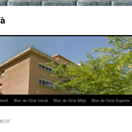
jà
antil
Bloc de Cicle Inicial
Bloc de Cicle Mitjà
Bloc de Cicle Superior
RUIZ