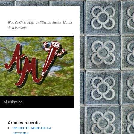
Bloc de Cicle Mitjà de l'Escola Ausias March
de Barcelona
Musikmino
Articles recents
PROJECTE ABRE DE LA
LECTURA