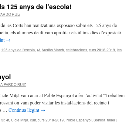
ls 125 anys de l’escola!
PARDO RUIZ
 de les Corts han realitzat una exposició sobre els 125 anys de
tiu, els alumnes de 4t vam aprofitar els últims dies d’exposició
int
→
a
125 anys de l'escola
,
4t
,
Ausiàs March
,
celebracions
,
curs 2018-2019
,
les
nyol
A PARDO RUIZ
icle Mitjà vam anar al Poble Espanyol a fer l’activitat “Treballem
ressant on vam poder visitar les instal·lacions del recinte i
nts …
Continua llegint
→
a
3r
,
4t
,
Cicle Mitjà
,
cuir
,
curs 2018-2019
,
Poble Espanyol
,
Sortida
,
taller
|