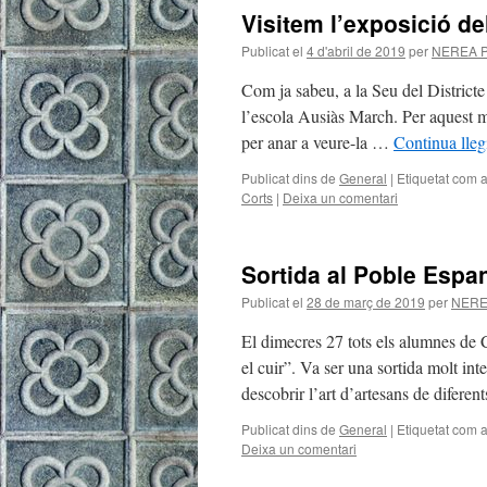
Visitem l’exposició de
Publicat el
4 d'abril de 2019
per
NEREA 
Com ja sabeu, a la Seu del Districte
l’escola Ausiàs March. Per aquest mo
per anar a veure-la …
Continua lleg
Publicat dins de
General
|
Etiquetat com 
Corts
|
Deixa un comentari
Sortida al Poble Espa
Publicat el
28 de març de 2019
per
NERE
El dimecres 27 tots els alumnes de C
el cuir”. Va ser una sortida molt inte
descobrir l’art d’artesans de difere
Publicat dins de
General
|
Etiquetat com 
Deixa un comentari