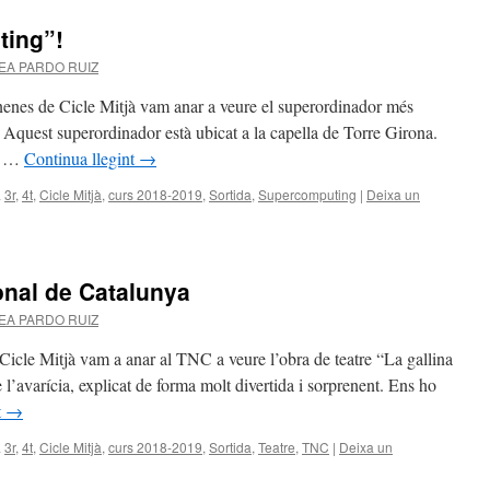
ting”!
EA PARDO RUIZ
i nenes de Cicle Mitjà vam anar a veure el superordinador més
quest superordinador està ubicat a la capella de Torre Girona.
eo …
Continua llegint
→
a
3r
,
4t
,
Cicle Mitjà
,
curs 2018-2019
,
Sortida
,
Supercomputing
|
Deixa un
onal de Catalunya
EA PARDO RUIZ
Cicle Mitjà vam a anar al TNC a veure l’obra de teatre “La gallina
e l’avarícia, explicat de forma molt divertida i sorprenent. Ens ho
t
→
a
3r
,
4t
,
Cicle Mitjà
,
curs 2018-2019
,
Sortida
,
Teatre
,
TNC
|
Deixa un