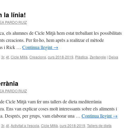
la línia!
EA PARDO RUIZ
ca, els alumnes de Cicle Mitjà hem estat treballant les possibilitats
ents creacions. Per fer-ho, hem après a realitzar el mètode
as i Rick …
Continua llegint
→
a
3r
,
4t
,
Cicle Mitjà
,
Creacions
,
curs 2018-2019
,
Plàstica
,
Zentangle
|
Deixa
errània
EA PARDO RUIZ
e Cicle Mitjà vam fer uns tallers de dieta mediterrània
ra. Ens van explicar coses molt interessants sobre els aliments i
da. Després, per grups, vam elaborar una …
Continua llegint
→
a
3r
,
4t
,
Activitat a l'escola
,
Cicle Mitjà
,
curs 2018-2019
,
Tallers de dieta