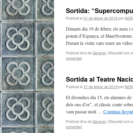
Sortida: “Supercompu
Publicat el
21 de febrer de 2019
per
NER
Dimarts dia 19 de febrer, els nens 
potent d’Espanya, el MareNostrum. A
Durant la visita vam veure un víd
Publicat dins de
General
|
Etiquetat com 
comentari
Sortida al Teatre Naci
Publicat el
21 de febrer de 2019
per
NER
El divendres dia 15, els alumnes de 
dels ous d’or”, el clàssic conte sobr
vam passar molt …
Continua llegin
Publicat dins de
General
|
Etiquetat com 
comentari