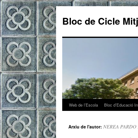
Bloc de Cicle Mit
Web de l’Escola
Bloc d’Educació Inf
Vés
al
NEREA PARDO 
Arxiu de l'autor:
contingut