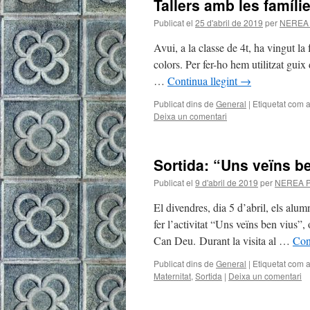
Tallers amb les famíli
Publicat el
25 d'abril de 2019
per
NEREA
Avui, a la classe de 4t, ha vingut la
colors. Per fer-ho hem utilitzat guix 
…
Continua llegint
→
Publicat dins de
General
|
Etiquetat com 
Deixa un comentari
Sortida: “Uns veïns b
Publicat el
9 d'abril de 2019
per
NEREA 
El divendres, dia 5 d’abril, els alu
fer l’activitat “Uns veïns ben vius”
Can Deu. Durant la visita al …
Con
Publicat dins de
General
|
Etiquetat com 
Maternitat
,
Sortida
|
Deixa un comentari