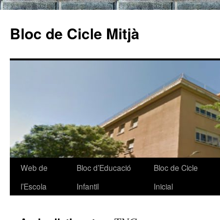
Bloc de Cicle Mitjà
Web de
Bloc d’Educació
Bloc de Cicle
Vés
l’Escola
Infantil
Inicial
al
contingut