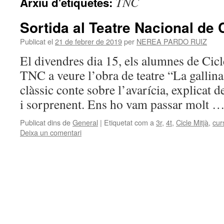
TNC
Arxiu d'etiquetes:
Sortida al Teatre Nacional de 
Publicat el
21 de febrer de 2019
per
NEREA PARDO RUIZ
El divendres dia 15, els alumnes de Cicl
TNC a veure l’obra de teatre “La gallina
clàssic conte sobre l’avarícia, explicat 
i sorprenent. Ens ho vam passar molt 
Publicat dins de
General
|
Etiquetat com a
3r
,
4t
,
Cicle Mitjà
,
cur
Deixa un comentari