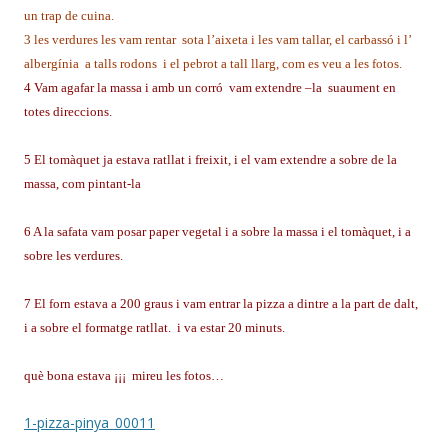
un trap de cuina.
3 les verdures les vam rentar sota l’aixeta i les vam tallar, el carbassó i l’
albergínia a talls rodons i el pebrot a tall llarg, com es veu a les fotos.
4 Vam agafar la massa i amb un corró vam extendre –la suaument en
totes direccions.
5 El tomàquet ja estava ratllat i freixit, i el vam extendre a sobre de la
massa, com pintant-la
6 A la safata vam posar paper vegetal i a sobre la massa i el tomàquet, i a
sobre les verdures.
7 El forn estava a 200 graus i vam entrar la pizza a dintre a la part de dalt,
i a sobre el formatge ratllat. i va estar 20 minuts.
què bona estava ¡¡¡ mireu les fotos…
1-pizza-pinya_00011