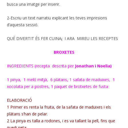
busca una imatge per inserir.
2-Escriu un text narratiu explicant les teves impresions
d’aquesta sessió.
QUÈ DIVERTIT ÉS FER CUINA¡ I ARA MIREU LES RECEPTES
BROXETES
INGREDIENTS (recepta descrita per
Jonathan i Noelia)
1 pinya, 1 meló mitjà, 6 plàtans, 1 safata de maduixes, 1
xocolata per a postres, 1 paquet de brotxetes de fusta
ELABORACIÓ
1 Primer
es renta la fruita, de la safata de
maduixes
i
els
plàtans s’han de pelar.
2 La pinya es talla a rodones, i es va tallant la pell, fins que
quedi
neta.