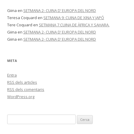
Giina
en
SETMANA 2- CUINA D’ EUROPA DEL NORD
Teresa Coquard
en
SETMANA 9: CUINA DE XINA Y JAPÓ
Tere Coquard
en
SETMANA 7 CUINA DE ÀFRICA Y SAHARA.
Giina
en
SETMANA 2- CUINA D’ EUROPA DEL NORD
Giina
en
SETMANA 2- CUINA D’ EUROPA DEL NORD
META
Entra
RSS
dels articles
RSS
dels comentaris
WordPress.org
C
e
r