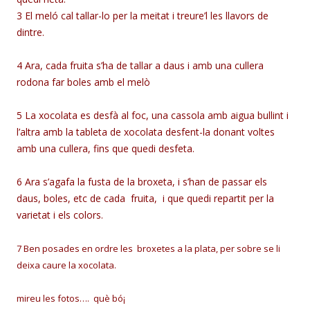
3 El meló cal tallar-lo per la meitat i treure’l les llavors de
dintre.
4 Ara,
cada fruita s’ha de tallar a daus i
amb una
cullera
rodona far boles amb el melò
5 La xocolata es desfà
al foc, una cassola amb aigua bullint i
l’altra amb la tableta de xocolata desfent-la donant voltes
amb una cullera, fins que quedi desfeta.
6
Ara
s’agafa la fusta de la broxeta, i s’han de passar
els
daus, boles, etc de cada fruita, i que quedi repartit
per la
varietat i els colors.
7 Ben posades en ordre les broxetes a la plata, per sobre se li
deixa caure la xocolata.
mireu les fotos…. què bó¡