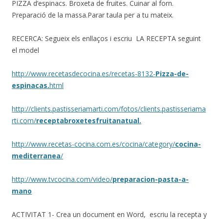
PIZZA d’espinacs. Broxeta de fruites. Cuinar al forn.
Preparació de la massa.Parar taula per a tu mateix.
RECERCA: Segueix els enllaços i escriu LA RECEPTA seguint
el model
http://www.recetasdecocina.es/recetas-8132-
Pizza-de-
espinacas.
html
http://clients.pastisseriamarti.com/fotos/clients.pastisseriama
rti.com/
receptabroxetesfruitanatual.
http://www.recetas-cocina.com.es/cocina/category/
cocina-
mediterranea
/
http://www.tvcocina.com/video/
preparacion-pasta-a-
mano
ACTIVITAT 1- Crea un document en Word, escriu la recepta y