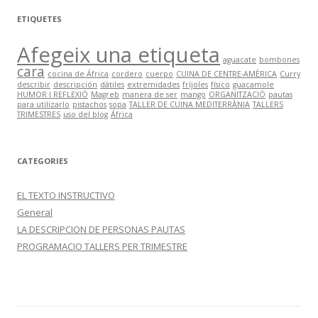
c
ETIQUETES
a
Afegeix una etiqueta
:
aguacate
bombones
cara
cocina de África
cordero
cuerpo
CUINA DE CENTRE-AMÈRICA
Curry
describir
descripción
dátiles
extremidades
fríjoles
físico
guacamole
HUMOR I REFLEXIÓ
Magreb
manera de ser
mango
ORGANITZACIÓ
pautas
para utilizarlo
pistachos
sopa
TALLER DE CUINA MEDITERRÀNIA
TALLERS
TRIMESTRES
uso del blog
África
CATEGORIES
EL TEXTO INSTRUCTIVO
General
LA DESCRIPCION DE PERSONAS PAUTAS
PROGRAMACIO TALLERS PER TRIMESTRE