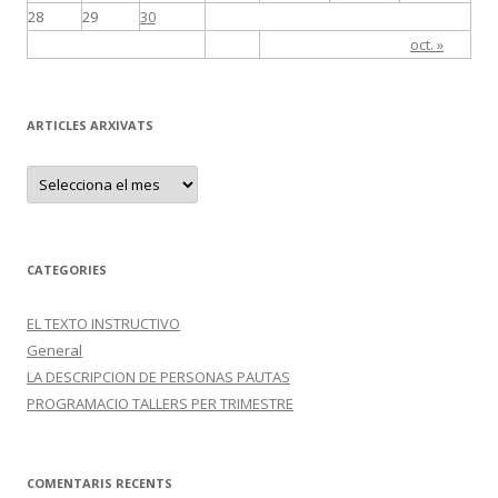
28
29
30
oct. »
ARTICLES ARXIVATS
A
R
T
I
C
L
E
CATEGORIES
S
A
R
EL TEXTO INSTRUCTIVO
X
I
General
V
A
LA DESCRIPCION DE PERSONAS PAUTAS
T
PROGRAMACIO TALLERS PER TRIMESTRE
S
COMENTARIS RECENTS