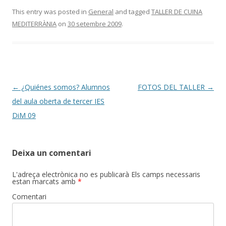
This entry was posted in
General
and tagged
TALLER DE CUINA
MEDITERRÀNIA
on
30 setembre 2009
.
Post
←
¿Quiénes somos? Alumnos
FOTOS DEL TALLER
→
navigation
del aula oberta de tercer IES
DiM 09
Deixa un comentari
L'adreça electrònica no es publicarà
Els camps necessaris
estan marcats amb
*
Comentari