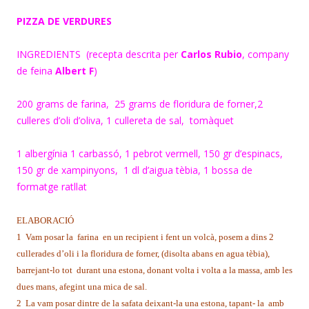
PIZZA DE VERDURES
INGREDIENTS (recepta descrita per
Carlos Rubio
, company
de feina
Albert F
)
200 grams de farina, 25 grams de floridura de forner,2
culleres d’oli d’oliva, 1 cullereta de sal, tomàquet
1 albergínia 1 carbassó, 1 pebrot vermell, 150 gr d’espinacs,
150 gr de xampinyons, 1 dl d’aigua tèbia, 1 bossa de
formatge ratllat
ELABORACIÓ
1 Vam posar la farina en un recipient i fent un volcà, posem a dins 2
cullerades d’oli i la floridura de forner, (disolta abans en agua tèbia),
barrejant-lo tot durant una estona, donant volta i volta a la massa, amb les
dues mans, afegint una mica de sal.
2 La vam posar dintre de la safata deixant-la una estona, tapant- la amb