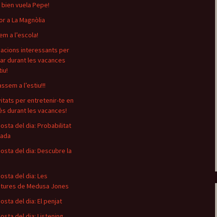
 bien vuela Pepe!
or a La Magnòlia
em a l’escola!
cacions interessants per
ar durant les vacances
iu!
ssem a l’estiu!!!
vitats per entretenir-te en
ès durant les vacances!
osta del dia: Probabilitat
mada
osta del dia: Descubre la
osta del dia: Les
tures de Medusa Jones
osta del dia: El penjat
osta del dia: Listening