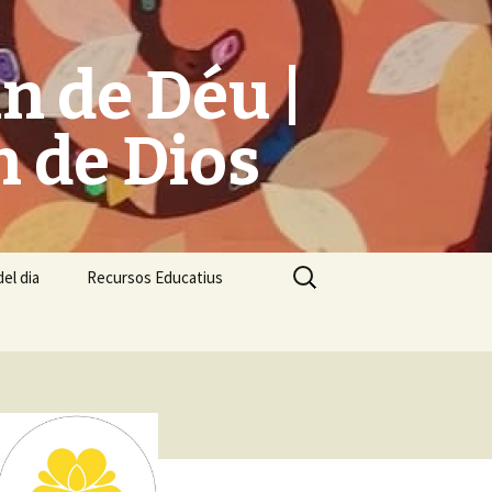
n de Déu |
n de Dios
Cerca:
el dia
Recursos Educatius