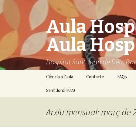
Aula Hospi
Aula Hospi
Hospital Sant Joan de Déu, Bar
Vés
Ciència a l’aula
Contacte
FAQs
al
contingut
Sant Jordi 2020
Arxiu mensual: març de 