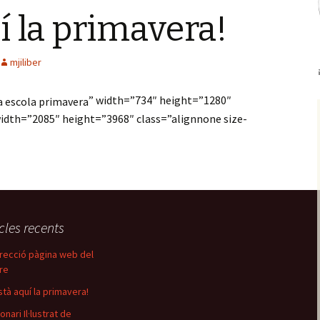
í la primavera!
mjiliber
” width=”734″ height=”1280″
width=”2085″ height=”3968″ class=”alignnone size-
icles recents
recció pàgina web del
re
stà aquí la primavera!
onari Il·lustrat de