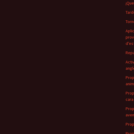
¡Que
Tard
Torn
Apli
prov
d’est
Repa
Acti
angl
Prop
ani
Prop
cara
Prop
aven
Prop
Prop