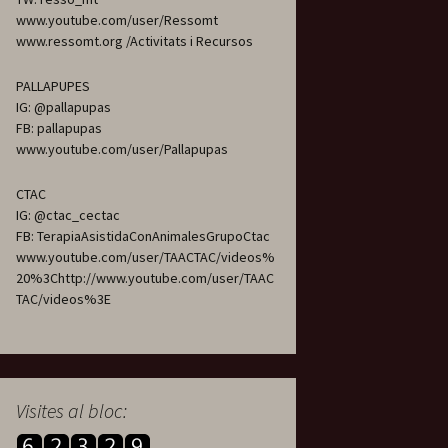
www.youtube.com/user/Ressomt
www.ressomt.org /Activitats i Recursos
PALLAPUPES
IG: @pallapupas
FB: pallapupas
www.youtube.com/user/Pallapupas
CTAC
IG: @ctac_cectac
FB: TerapiaAsistidaConAnimalesGrupoCtac
www.youtube.com/user/TAACTAC/videos%
20%3Chttp://www.youtube.com/user/TAAC
TAC/videos%3E
Visites al bloc: