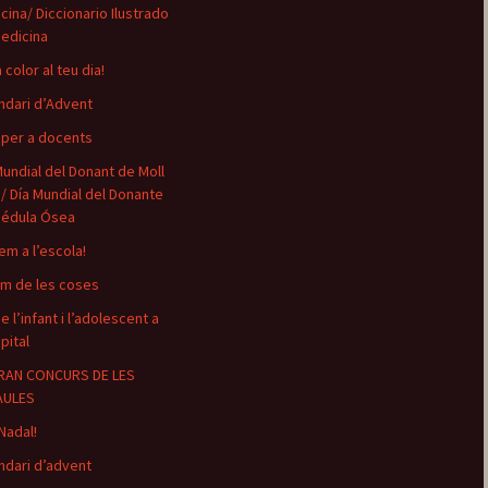
cina/ Diccionario Ilustrado
edicina
 color al teu dia!
ndari d’Advent
 per a docents
Mundial del Donant de Moll
/ Día Mundial del Donante
édula Ósea
em a l’escola!
om de les coses
e l’infant i l’adolescent a
pital
RAN CONCURS DE LES
AULES
Nadal!
ndari d’advent