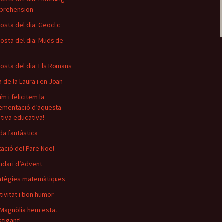
prehension
osta del dia: Geoclic
osta del dia: Muds de
s
osta del dia: Els Romans
a de la Laura i en Joan
m i felicitem la
ementació d’aquesta
ativa educativa!
ida fantàstica
tació del Pare Noel
ndari d’Advent
atègies matemàtiques
tivitat i bon humor
 Magnòlia hem estat
stigant!