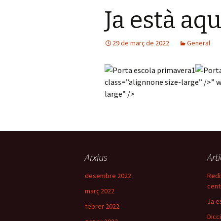
Ja està aqu
29 de març de 2022
General
class=”alignnone size-large” />
” 
large” />
Arxius
Art
desembre 2022
Redi
cent
març 2022
Ja e
febrer 2022
Dicci