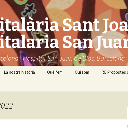
talària Sant Joa
talaria San Jua
celona | Hospital San Juan de Dios, Barcelona
La nostra història
Què fem
Qui som
RE Propostes d
2022