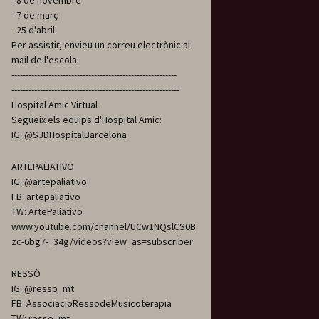
- 8 de novembre
- 7 de març
- 25 d'abril
Per assistir, envieu un correu electrònic al
mail de l'escola.
----------------------------------------------------------
-----------------------------------------------------------
Hospital Amic Virtual
Segueix els equips d'Hospital Amic:
IG: @SJDHospitalBarcelona
ARTEPALIATIVO
IG: @artepaliativo
FB: artepaliativo
TW: ArtePaliativo
www.youtube.com/channel/UCw1NQslCS0B
zc-6bg7-_34g/videos?view_as=subscriber
RESSÒ
IG: @resso_mt
FB: AssociacioRessodeMusicoterapia
TW: resso_mt