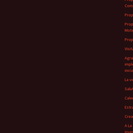
Com
Prop
Prop
Mot
Prop
Visit
Agraï
impl
inici
La v
Salu
Cale
Estr
Crea
A La
inve