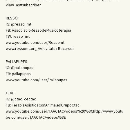
view_as=subscriber
RESSÒ
IG: @resso_mt
FB: AssociacioRessodeMusicoterapia
TW: resso_mt
www.youtube.com/user/Ressomt
www.ressomt.org /Activitats i Recursos
PALLAPUPES
IG: @pallapupas
FB: pallapupas
www.youtube.com/user/Pallapupas
CTAC
IG: @ctac_cectac
FB: TerapiaAsistidaConAnimalesGrupoCtac
www.youtube.com/user/TAACTAC/videos%20%3Chttp://www.youtu
be.com/user/TAACTAC/videos%3E