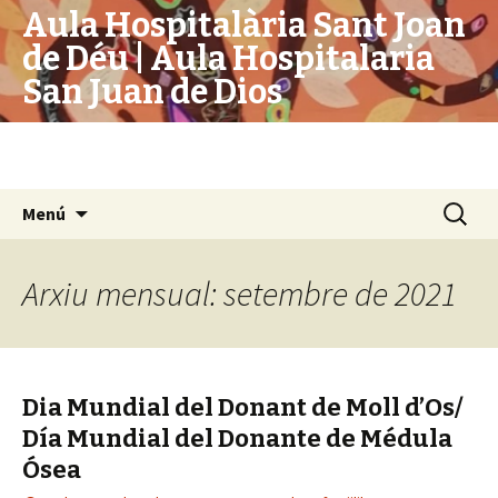
Aula Hospitalària Sant Joan
de Déu | Aula Hospitalaria
San Juan de Dios
Hospital Sant Joan de Déu, Barcelona |
Hospital San Juan de Dios, Barcelona
Vés
Cerca:
Menú
al
contingut
Arxiu mensual: setembre de 2021
Dia Mundial del Donant de Moll d’Os/
Día Mundial del Donante de Médula
Ósea