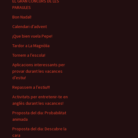
EL GRAN CONCURS DE LES
PARAULES
Bon Nadal!
Calendari d’advent
¡Que bien vuela Pepe!
Tardor a La Magnòlia
Tornem a l’escola!
Aplicacions interessants per
provar durant les vacances
d’estiu!
Repassem a l’estiu!!!
Activitats per entretenir-te en
anglès durant les vacances!
Proposta del dia: Probabilitat
animada
Proposta del dia: Descubre la
cara