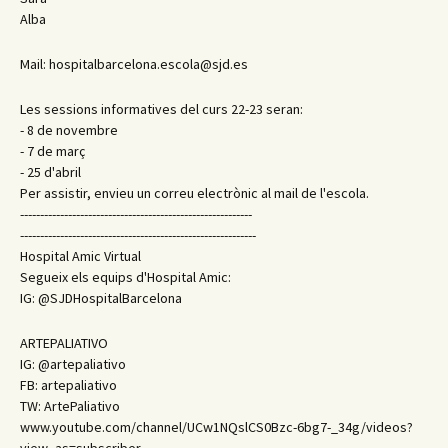
Alba
Mail: hospitalbarcelona.escola@sjd.es
Les sessions informatives del curs 22-23 seran:
- 8 de novembre
- 7 de març
- 25 d'abril
Per assistir, envieu un correu electrònic al mail de l'escola.
----------------------------------------------------------
-----------------------------------------------------------
Hospital Amic Virtual
Segueix els equips d'Hospital Amic:
IG: @SJDHospitalBarcelona
ARTEPALIATIVO
IG: @artepaliativo
FB: artepaliativo
TW: ArtePaliativo
www.youtube.com/channel/UCw1NQslCS0Bzc-6bg7-_34g/videos?