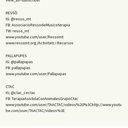
view_as=subscriber
RESSÒ
IG: @resso_mt
FB: AssociacioRessodeMusicoterapia
TW: resso_mt
www.youtube.com/user/Ressomt
www.ressomt.org /Activitats i Recursos
PALLAPUPES
IG: @pallapupas
FB: pallapupas
www.youtube.com/user/Pallapupas
CTAC
IG: @ctac_cectac
FB: TerapiaAsistidaConAnimalesGrupoCtac
www.youtube.com/user/TAACTAC/videos%20%3Chttp://www.youtu
be.com/user/TAACTAC/videos%3E