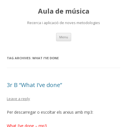
Aula de música
Recerca i aplicació de noves metodologies
Skip
Menu
to
content
TAG ARCHIVES:
WHAT I’VE DONE
3r B “What I’ve done”
Leave a reply
Per descarregar o escoltar els arxius amb mp3:
What I’ve done – mp3