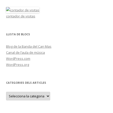
contador de visitas
LLISTA DE BLOCS
Blog de la Banda del Can Mas
Canal de l’aula de música
WordPress.com
WordPress.org
CATEGORIES DELS ARTICLES
C
a
t
e
g
o