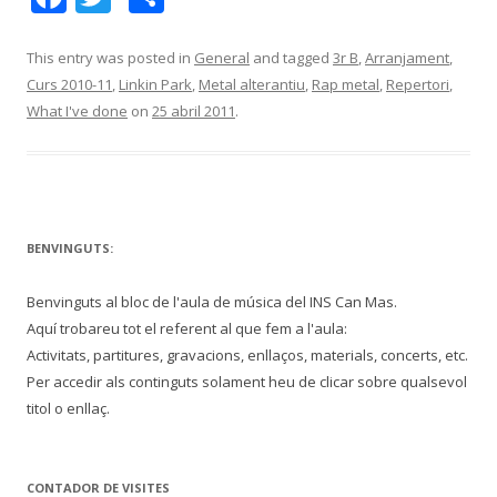
ac
w
o
e
itt
m
This entry was posted in
General
and tagged
3r B
,
Arranjament
,
Curs 2010-11
,
Linkin Park
,
Metal alterantiu
,
Rap metal
,
Repertori
,
b
er
p
What I've done
on
25 abril 2011
.
o
ar
o
te
k
ix
BENVINGUTS:
Benvinguts al bloc de l'aula de música del INS Can Mas.
Aquí trobareu tot el referent al que fem a l'aula:
Activitats, partitures, gravacions, enllaços, materials, concerts, etc.
Per accedir als continguts solament heu de clicar sobre qualsevol
titol o enllaç.
CONTADOR DE VISITES