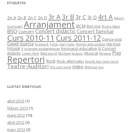
r
ETIQUETES
i
e
s
3r B
3r A
4rt A
3r C
3r D
2n A
2n B
2n C
2n D
d
Albert
Arranjament
e
BCM
Bon Jovi
l
Guinovart
Bruno Mars
BSO
Concert didàctic
Concert familiar
s
Concert
a
Curs 2010-11
Curs 2011-12
r
Dance-pop
t
David Guetta
Hip-hop
Firework
Fotos
Gary Jules
Himne dels pirates
i
House
Innovació educativa
IV Concert
II jorandes pedagògiques
c
Pop
didàctic
Musical
Linkin Park
Mad world
Michael Jackson
Nirvana
l
Repertori
e
Rock
Rock alternatiu
Smells like teen spirit
s
Teatre-Auditori
Video
The Lazy song
Without you
LLISTAT D’ARTICLES
abril 2013
(1)
febrer 2013
(1)
maig 2012
(10)
abril 2012
(3)
març 2012
(2)