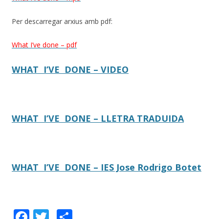
Per descarregar arxius amb pdf:
What I’ve done – pdf
WHAT I’VE DONE – VIDEO
WHAT I’VE DONE – LLETRA TRADUIDA
WHAT I’VE DONE – IES Jose Rodrigo Botet
F
T
C