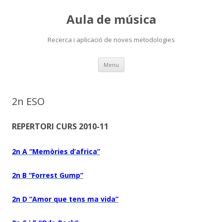
Aula de música
Recerca i aplicació de noves metodologies
Skip
Menu
to
content
2n ESO
REPERTORI CURS 2010-11
2n A “Memòries d’africa”
2n B “Forrest Gump”
2n D “Amor que tens ma vida”