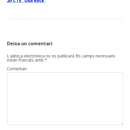
2n C i E “Oda Rock”
Deixa un comentari
L'adreça electrònica no es publicarà
Els camps necessaris
estan marcats amb
*
Comentari