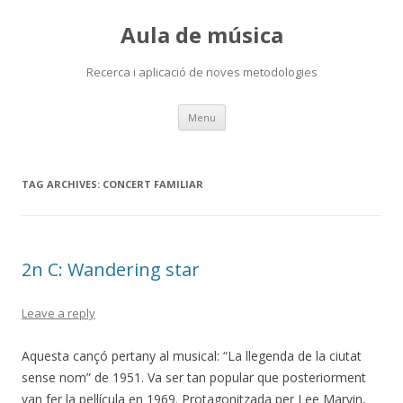
Aula de música
Recerca i aplicació de noves metodologies
Skip
Menu
to
content
TAG ARCHIVES:
CONCERT FAMILIAR
2n C: Wandering star
Leave a reply
Aquesta cançó pertany al musical: “La llegenda de la ciutat
sense nom” de 1951. Va ser tan popular que posteriorment
van fer la pel·lícula en 1969. Protagonitzada per Lee Marvin,