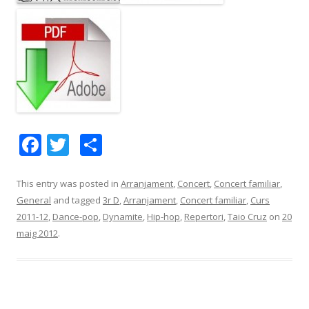
F
T
C
ac
w
o
e
itt
m
This entry was posted in
Arranjament
,
Concert
,
Concert familiar
,
General
and tagged
3r D
,
Arranjament
,
Concert familiar
,
Curs
b
er
p
2011-12
,
Dance-pop
,
Dynamite
,
Hip-hop
,
Repertori
,
Taio Cruz
on
20
o
ar
maig 2012
.
o
te
k
ix