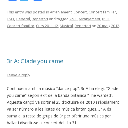
ac
w
o
e
itt
m
This entry was posted in
Arranjament
,
Concert
,
Concert familiar
,
ESO
,
General
,
Repertori
and tagged
2n C
,
Arranjament
,
BSO
,
b
er
p
Concert familiar
,
Curs 2011-12
,
Musical
,
Repertori
on
20 maig 2012
.
o
ar
o
te
k
ix
3r A: Glade you came
Leave a reply
Continuem amb la música “dance-pop”. 3r A ha elegit “Glade
you came” segon èxit de la banda britànica “The wanted”.
Aquesta cançó va sortir el 25 d’octubre de 2010 i ràpidament
va ser número a les llistes de música britàniques. 3r A és
suma a la resta de grups de 3r per oferir una música per
ballar i divertir-se al concert del dia 31.