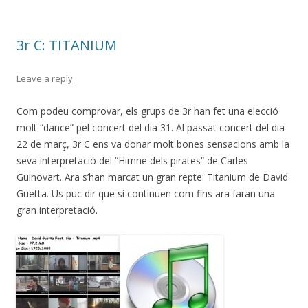
k
ix
3r C: TITANIUM
Leave a reply
Com podeu comprovar, els grups de 3r han fet una elecció
molt “dance” pel concert del dia 31. Al passat concert del dia
22 de març, 3r C ens va donar molt bones sensacions amb la
seva interpretació del “Himne dels pirates” de Carles
Guinovart. Ara s’han marcat un gran repte: Titanium de David
Guetta. Us puc dir que si continuen com fins ara faran una
gran interpretació.