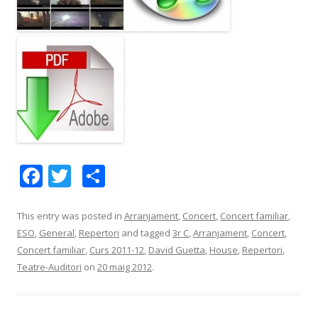
F
T
C
ac
w
o
e
itt
m
This entry was posted in
Arranjament
,
Concert
,
Concert familiar
,
ESO
,
General
,
Repertori
and tagged
3r C
,
Arranjament
,
Concert
,
b
er
p
Concert familiar
,
Curs 2011-12
,
David Guetta
,
House
,
Repertori
,
o
ar
Teatre-Auditori
on
20 maig 2012
.
o
te
k
ix