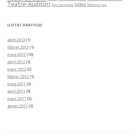
s
Teatre-Auditori
Video
The Lazy song
Without you
LLISTAT D’ARTICLES
abril 2013
(1)
febrer 2013
(1)
maig 2012
(10)
abril 2012
(3)
març 2012
(2)
febrer 2012
(1)
maig 2011
(3)
abril 2011
(9)
març 2011
(3)
gener 2011
(3)