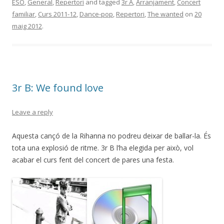
ESO
,
General
,
Repertori
and tagged
3r A
,
Arranjament
,
Concert
b
er
p
familiar
,
Curs 2011-12
,
Dance-pop
,
Repertori
,
The wanted
on
20
o
ar
maig 2012
.
o
te
k
ix
3r B: We found love
Leave a reply
Aquesta cançó de la Rihanna no podreu deixar de ballar-la. És
tota una explosió de ritme. 3r B l’ha elegida per això, vol
acabar el curs fent del concert de pares una festa.