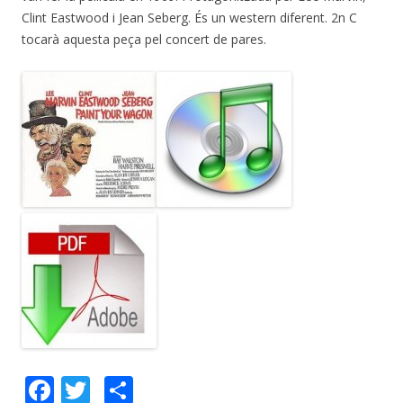
Clint Eastwood i Jean Seberg. És un western diferent. 2n C
tocarà aquesta peça pel concert de pares.
F
T
C