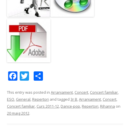
F
T
C
ac
w
o
e
itt
m
This entry was posted in
Arranjament
,
Concert
,
Concert familiar
,
ESO
,
General
,
Repertori
and tagged
3r B
,
Arranjament
,
Concert
,
b
er
p
Concert familiar
,
Curs 2011-12
,
Dance-pop
,
Repertori
,
Rihanna
on
o
ar
20 maig 2012
.
o
te