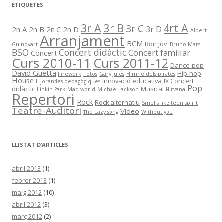
r
ETIQUETES
i
e
s
3r B
3r A
4rt A
3r C
3r D
2n A
2n B
2n C
2n D
d
Albert
Arranjament
e
BCM
Bon Jovi
l
Guinovart
Bruno Mars
BSO
Concert didàctic
Concert familiar
s
Concert
a
Curs 2010-11
Curs 2011-12
r
Dance-pop
t
David Guetta
Hip-hop
Firework
Fotos
Gary Jules
Himne dels pirates
i
House
Innovació educativa
IV Concert
II jorandes pedagògiques
c
Pop
didàctic
Musical
Linkin Park
Mad world
Michael Jackson
Nirvana
l
Repertori
e
Rock
Rock alternatiu
Smells like teen spirit
s
Teatre-Auditori
Video
The Lazy song
Without you
LLISTAT D’ARTICLES
abril 2013
(1)
febrer 2013
(1)
maig 2012
(10)
abril 2012
(3)
març 2012
(2)