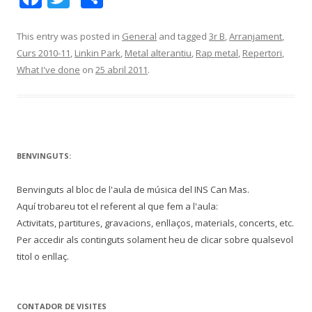
ac
w
o
e
itt
m
This entry was posted in
General
and tagged
3r B
,
Arranjament
,
Curs 2010-11
,
Linkin Park
,
Metal alterantiu
,
Rap metal
,
Repertori
,
b
er
p
What I've done
on
25 abril 2011
.
o
ar
o
te
k
ix
BENVINGUTS:
Benvinguts al bloc de l'aula de música del INS Can Mas.
Aquí trobareu tot el referent al que fem a l'aula:
Activitats, partitures, gravacions, enllaços, materials, concerts, etc.
Per accedir als continguts solament heu de clicar sobre qualsevol
titol o enllaç.
CONTADOR DE VISITES