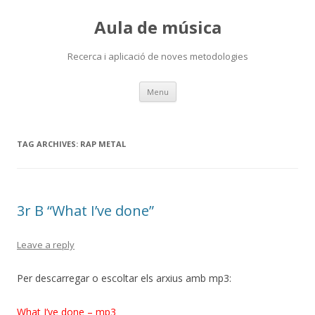
Aula de música
Recerca i aplicació de noves metodologies
Skip
Menu
to
content
TAG ARCHIVES:
RAP METAL
3r B “What I’ve done”
Leave a reply
Per descarregar o escoltar els arxius amb mp3:
What I’ve done – mp3