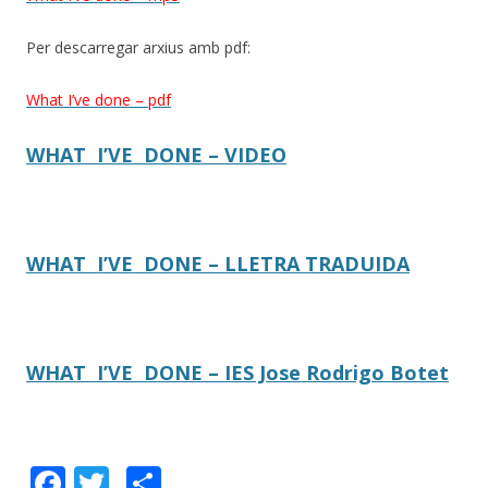
Per descarregar arxius amb pdf:
What I’ve done – pdf
WHAT I’VE DONE – VIDEO
WHAT I’VE DONE – LLETRA TRADUIDA
WHAT I’VE DONE – IES Jose Rodrigo Botet
F
T
C