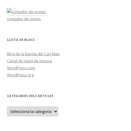
contador de visitas
LLISTA DE BLOCS
Blog de la Banda del Can Mas
Canal de l’aula de música
WordPress.com
WordPress.org
CATEGORIES DELS ARTICLES
C
a
t
e
g
o