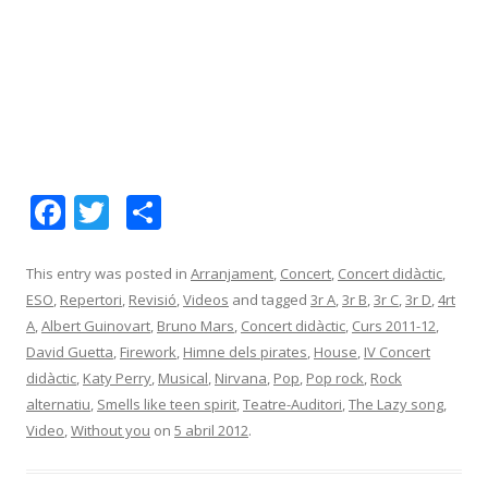
F
T
C
ac
w
o
e
itt
m
This entry was posted in
Arranjament
,
Concert
,
Concert didàctic
,
ESO
,
Repertori
,
Revisió
,
Videos
and tagged
3r A
,
3r B
,
3r C
,
3r D
,
4rt
b
er
p
A
,
Albert Guinovart
,
Bruno Mars
,
Concert didàctic
,
Curs 2011-12
,
o
ar
David Guetta
,
Firework
,
Himne dels pirates
,
House
,
IV Concert
o
te
didàctic
,
Katy Perry
,
Musical
,
Nirvana
,
Pop
,
Pop rock
,
Rock
alternatiu
,
Smells like teen spirit
,
Teatre-Auditori
,
The Lazy song
,
k
ix
Video
,
Without you
on
5 abril 2012
.