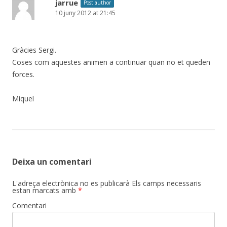
jarrue
Post author
10 juny 2012 at 21:45
Gràcies Sergi.
Coses com aquestes animen a continuar quan no et queden
forces.
Miquel
Deixa un comentari
L'adreça electrònica no es publicarà
Els camps necessaris
estan marcats amb
*
Comentari