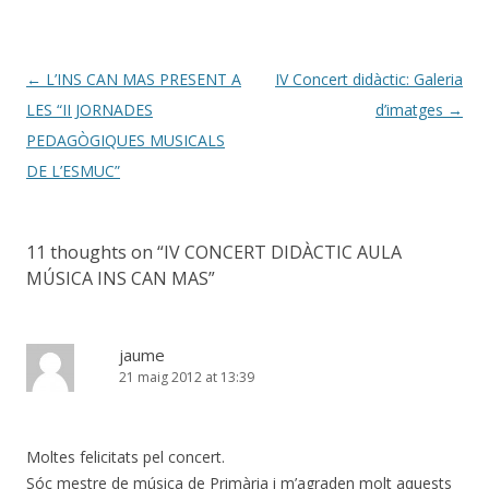
Post
←
L’INS CAN MAS PRESENT A
IV Concert didàctic: Galeria
navigation
LES “II JORNADES
d’imatges
→
PEDAGÒGIQUES MUSICALS
DE L’ESMUC”
11 thoughts on “
IV CONCERT DIDÀCTIC AULA
MÚSICA INS CAN MAS
”
jaume
21 maig 2012 at 13:39
Moltes felicitats pel concert.
Sóc mestre de música de Primària i m’agraden molt aquests