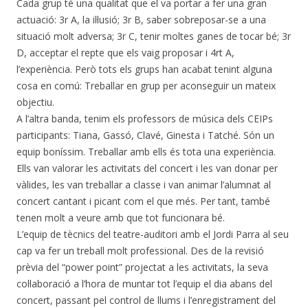
Cada grup té una qualitat que el va portar a fer una gran
actuació: 3r A, la il·lusió; 3r B, saber sobreposar-se a una
situació molt adversa; 3r C, tenir moltes ganes de tocar bé; 3r
D, acceptar el repte que els vaig proposar i 4rt A,
l’experiència. Però tots els grups han acabat tenint alguna
cosa en comú: Treballar en grup per aconseguir un mateix
objectiu.
A l’altra banda, tenim els professors de música dels CEIPs
participants: Tiana, Gassó, Clavé, Ginesta i Tatché. Són un
equip boníssim. Treballar amb ells és tota una experiència.
Ells van valorar les activitats del concert i les van donar per
vàlides, les van treballar a classe i van animar l’alumnat al
concert cantant i picant com el que més. Per tant, també
tenen molt a veure amb que tot funcionara bé.
L’equip de tècnics del teatre-auditori amb el Jordi Parra al seu
cap va fer un treball molt professional. Des de la revisió
prèvia del “power point” projectat a les activitats, la seva
col·laboració a l’hora de muntar tot l’equip el dia abans del
concert, passant pel control de llums i l’enregistrament del