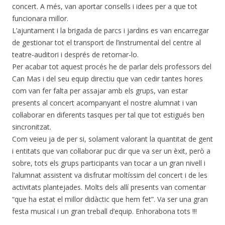
concert. A més, van aportar consells i idees per a que tot
funcionara millor.
L’ajuntament i la brigada de parcs i jardins es van encarregar
de gestionar tot el transport de l’instrumental del centre al
teatre-auditori i després de retornar-lo.
Per acabar tot aquest procés he de parlar dels professors del
Can Mas i del seu equip directiu que van cedir tantes hores
com van fer falta per assajar amb els grups, van estar
presents al concert acompanyant el nostre alumnat i van
col·laborar en diferents tasques per tal que tot estigués ben
sincronitzat.
Com veieu ja de per si, solament valorant la quantitat de gent
i entitats que van col·laborar puc dir que va ser un èxit, però a
sobre, tots els grups participants van tocar a un gran nivell i
l’alumnat assistent va disfrutar moltíssim del concert i de les
activitats plantejades. Molts dels allí presents van comentar
“que ha estat el millor didàctic que hem fet”. Va ser una gran
festa musical i un gran treball d’equip. Enhorabona tots !!!