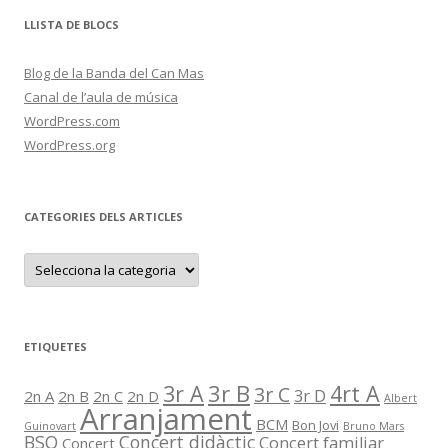
LLISTA DE BLOCS
Blog de la Banda del Can Mas
Canal de l’aula de música
WordPress.com
WordPress.org
CATEGORIES DELS ARTICLES
C
a
t
e
g
o
r
ETIQUETES
i
e
s
3r B
3r A
4rt A
3r C
3r D
2n A
2n B
2n C
2n D
d
Albert
Arranjament
e
BCM
Bon Jovi
l
Guinovart
Bruno Mars
BSO
Concert didàctic
Concert familiar
s
Concert