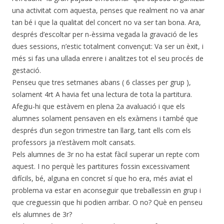
una activitat com aquesta, penses que realment no va anar
tan bé i que la qualitat del concert no va ser tan bona. Ara,
després d’escoltar per n-èssima vegada la gravació de les
dues sessions, n’estic totalment convençut: Va ser un èxit, i
més si fas una ullada enrere i analitzes tot el seu procés de
gestació.
Penseu que tres setmanes abans ( 6 classes per grup ),
solament 4rt A havia fet una lectura de tota la partitura.
Afegiu-hi que estàvem en plena 2a avaluació i que els
alumnes solament pensaven en els exàmens i també que
després d’un segon trimestre tan llarg, tant ells com els
professors ja n’estàvem molt cansats.
Pels alumnes de 3r no ha estat fàcil superar un repte com
aquest. I no perquè les partitures fossin excessivament
difícils, bé, alguna en concret sí que ho era, més aviat el
problema va estar en aconseguir que treballessin en grup i
que creguessin que hi podien arribar. O no? Què en penseu
els alumnes de 3r?