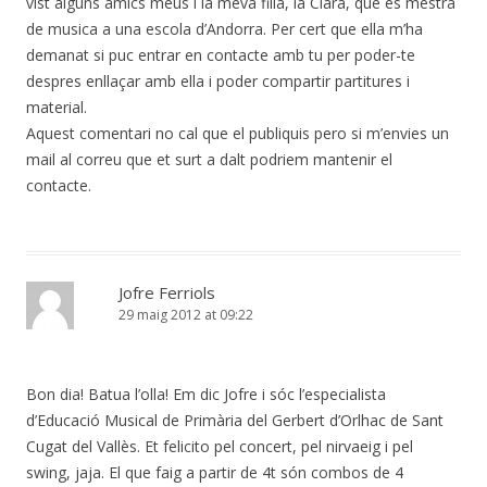
vist alguns amics meus i la meva filla, la Clara, que es mestra
de musica a una escola d’Andorra. Per cert que ella m’ha
demanat si puc entrar en contacte amb tu per poder-te
despres enllaçar amb ella i poder compartir partitures i
material.
Aquest comentari no cal que el publiquis pero si m’envies un
mail al correu que et surt a dalt podriem mantenir el
contacte.
Jofre Ferriols
29 maig 2012 at 09:22
Bon dia! Batua l’olla! Em dic Jofre i sóc l’especialista
d’Educació Musical de Primària del Gerbert d’Orlhac de Sant
Cugat del Vallès. Et felicito pel concert, pel nirvaeig i pel
swing, jaja. El que faig a partir de 4t són combos de 4