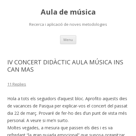
Aula de música
Recerca i aplicació de noves metodologies
Skip
Menu
to
content
IV CONCERT DIDÀCTIC AULA MÚSICA INS
CAN MAS
11 Replies
Hola a tots els seguidors d’aquest bloc. Aprofito aquests dies
de vacances de Pasqua per explicar-vos el concert del passat
dia 22 de març. Provaré de fer-ho des d’un punt de vista més
personal. A veure si me’n surto.
Moltes vegades, a mesura que passen els dies i es va
refredant “la gran pujada emocional” que suposa organitzar