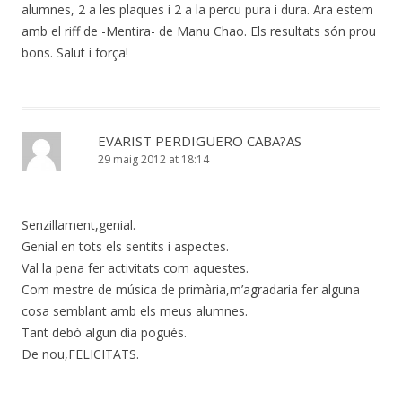
alumnes, 2 a les plaques i 2 a la percu pura i dura. Ara estem
amb el riff de -Mentira- de Manu Chao. Els resultats són prou
bons. Salut i força!
EVARIST PERDIGUERO CABA?AS
29 maig 2012 at 18:14
Senzillament,genial.
Genial en tots els sentits i aspectes.
Val la pena fer activitats com aquestes.
Com mestre de música de primària,m’agradaria fer alguna
cosa semblant amb els meus alumnes.
Tant debò algun dia pogués.
De nou,FELICITATS.