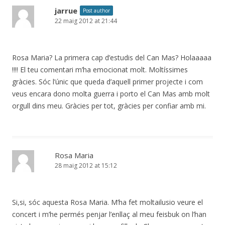
jarrue
Post author
22 maig 2012 at 21:44
Rosa Maria? La primera cap d’estudis del Can Mas? Holaaaaa
!!!! El teu comentari m’ha emocionat molt. Moltíssimes
gràcies. Sóc l’únic que queda d’aquell primer projecte i com
veus encara dono molta guerra i porto el Can Mas amb molt
orgull dins meu. Gràcies per tot, gràcies per confiar amb mi.
Rosa Maria
28 maig 2012 at 15:12
Si,si, sóc aquesta Rosa Maria. M’ha fet moltailusio veure el
concert i m’he permés penjar l’enllaç al meu feisbuk on l’han