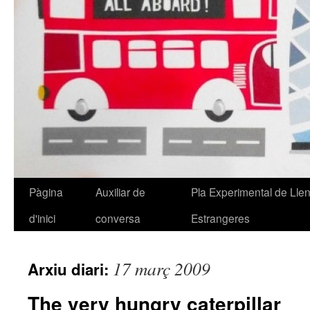
Pàgina
Auxiliar de
Pla Experimental de Lle
Vés
d'inici
conversa
Estrangeres
al
contingut
17 març 2009
Arxiu diari:
The very hungry caterpillar