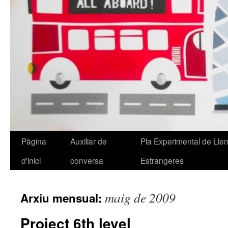
Pàgina
Auxiliar de
Pla Experimental de Lle
Vés
d'inici
conversa
Estrangeres
al
contingut
maig de 2009
Arxiu mensual:
Project 6th level