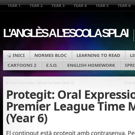
YEAR 1
YEAR 2
YEAR 3
YEAR 4
YEAR 5
YEAR 6
L'ANGLÈS A L'ESCOLA SPLAI
INICI
NORMES BLOC
LEARNING TO READ
L
CARTOONS 2
E.S.O.
ENGLISH HOMEWORK
SPR
«
Oral Expression: About my town (Year 4)
Oral Ex
Protegit: Oral Expressi
Premier League Time 
(Year 6)
El contingut està protegit amb contrasenya. Per