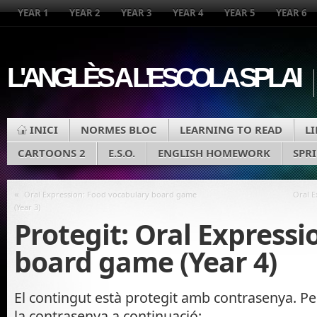
YEAR 1
YEAR 2
YEAR 3
YEAR 4
YEAR 5
YEAR 6
L'ANGLÈS A L'ESCOLA SPLAI
INICI
NORMES BLOC
LEARNING TO READ
L
CARTOONS 2
E.S.O.
ENGLISH HOMEWORK
SPR
«
Oral Expression: Food vocabulary board game
Oral E
(Year 3)
Protegit: Oral Expressi
board game (Year 4)
El contingut està protegit amb contrasenya. Per
la contrasenya a continuació: