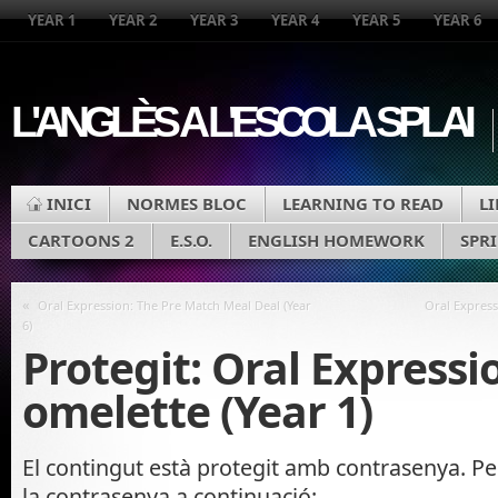
YEAR 1
YEAR 2
YEAR 3
YEAR 4
YEAR 5
YEAR 6
L'ANGLÈS A L'ESCOLA SPLAI
INICI
NORMES BLOC
LEARNING TO READ
L
CARTOONS 2
E.S.O.
ENGLISH HOMEWORK
SPR
«
Oral Expression: The Pre Match Meal Deal (Year
Oral Express
6)
Protegit: Oral Expressi
omelette (Year 1)
El contingut està protegit amb contrasenya. Per
la contrasenya a continuació: