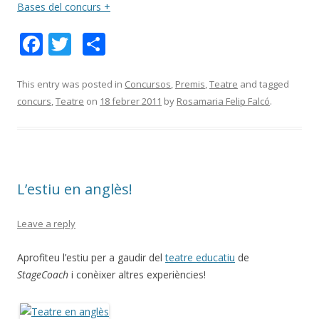
Bases del concurs +
F
T
C
ac
w
o
e
itt
m
This entry was posted in
Concursos
,
Premis
,
Teatre
and tagged
concurs
,
Teatre
on
18 febrer 2011
by
Rosamaria Felip Falcó
.
b
er
p
o
ar
o
te
k
ix
L’estiu en anglès!
Leave a reply
Aprofiteu l’estiu per a gaudir del
teatre educatiu
de
StageCoach
i conèixer altres experiències!