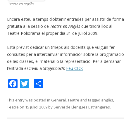
Teatre en anglès
Encara esteu a temps d’obtenir entrades per assistir de forma
gratuïta a la sessió de
Teatre en Anglès
que tindrà lloc al
Teatre Poliorama el proper dia 31 de Juliol 2009.
Està previst dedicar un tmeps als docents que vulguin fer
consultes per a intercanviar informaciór sobre la programació
de les classes, el material o la representació. Per a demanar
l’entrada escriviu a
StageCoach
:
Feu Click
F
T
C
ac
w
o
e
itt
m
This entry was posted in
General
,
Teatre
and tagged
anglès
,
Teatre
on
15 juliol 2009
by
Servei de Llengües Estrangeres
.
b
er
p
o
ar
o
te