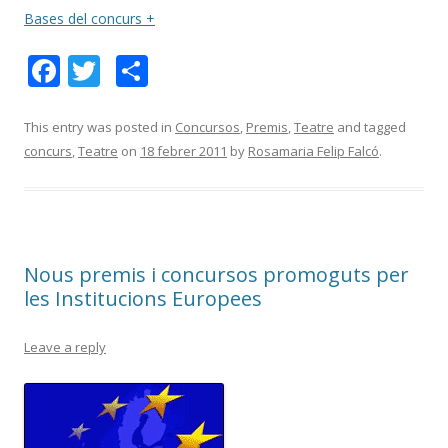
Bases del concurs +
F
T
C
ac
w
o
e
itt
m
This entry was posted in
Concursos
,
Premis
,
Teatre
and tagged
concurs
,
Teatre
on
18 febrer 2011
by
Rosamaria Felip Falcó
.
b
er
p
o
ar
o
te
k
ix
Nous premis i concursos promoguts per
les Institucions Europees
Leave a reply