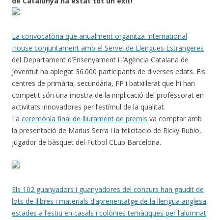
de Catalunya ha estat tot un èxit!
La convocatòria que anualment organitza International
House conjuntament amb el
Servei de Llengües Estrangeres
del Departament d’Ensenyament i l’Agència Catalana de
Joventut ha aplegat 36.000 participants de diverses edats. Els
centres de primària, secundària, FP i batxillerat que hi han
competit són una mostra de la implicació del professorat en
activitats innovadores per l’estímul de la qualitat.
La
ceremònia final de lliurament de premis
va comptar amb
la presentació de Marius Serra i la felicitació de Ricky Rubio,
jugador de bàsquet del Futbol CLub Barcelona.
Els 102 guanyadors i guanyadores del concurs han gaudit de
lots de llibres i materials d’aprenentatge de la llengua anglesa,
estades a l’estiu en casals i colònies temàtiques per l’alumnat