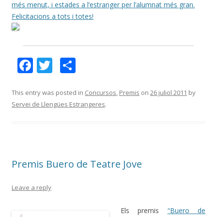
més menut, i estades a l’estranger per l’alumnat més gran.
Felicitacions a tots i totes!
F
T
C
ac
w
o
e
itt
m
This entry was posted in
Concursos
,
Premis
on
26 juliol 2011
by
Servei de Llengües Estrangeres
.
b
er
p
o
ar
o
te
k
ix
Premis Buero de Teatre Jove
Leave a reply
Els premis
“Buero de