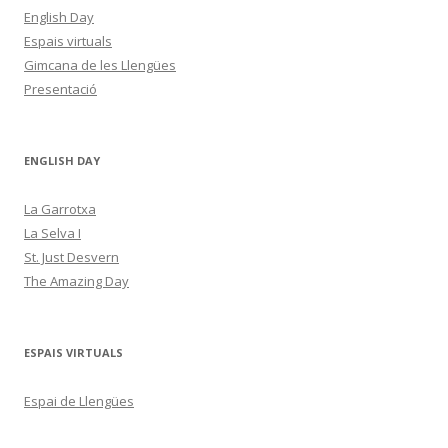
English Day
Espais virtuals
Gimcana de les Llengües
Presentació
ENGLISH DAY
La Garrotxa
La Selva I
St. Just Desvern
The Amazing Day
ESPAIS VIRTUALS
Espai de Llengües