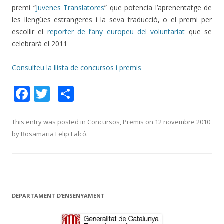
premi “
Juvenes Translatores
” que potencia l’aprenentatge de
les llengües estrangeres i la seva traducció, o el premi per
escollir el
reporter de l’any europeu del voluntariat
que se
celebrarà el 2011
Consulteu la llista de concursos i premis
F
T
C
ac
w
o
e
itt
m
This entry was posted in
Concursos
,
Premis
on
12 novembre 2010
by
Rosamaria Felip Falcó
.
b
er
p
o
ar
o
te
k
ix
DEPARTAMENT D’ENSENYAMENT