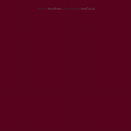
Fet amb
WordPress
. Dissenyat per
WebTuts.pl