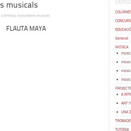
CATEGO
ts musicals
COLONIE
s
a Amèrica, instruments musicals
CONCURS
FLAUTA MAYA
EDUCACIÓ
General
MÚSICA
músic
músic
músic
músic
PROJECT
A RIT
ART 1
UNA 
TROBADE
TUTORIA