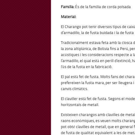
Família:
És de la família de corda polsada
Material:
El Charango pot tenir diversos tipus de caix
d’armadillo, la de fusta buidada i la de fust
Tradicionalment estava feta amb la closca d
la zona altiplánica, de Bolívia fins a Perú, p
acústiques i les consideracions respecte a l
l’armadillo, el qual està en perill d’extinció
l’ús de la fusta en la fabricació.
El pal està fet de fusta. Molts fans del chara
prefereixen la fusta mara, per ser lleugera i
canvis climàtics.
El claviller està fet de fusta. Segons el model,
horitzontals de metall.
Existeixen charangos amb clavilles de metal
raons econòmiques, es veuen molts charango
pot obté clavilles de metall, que en general fa
de fusta de qualitat equivalent a les de meta