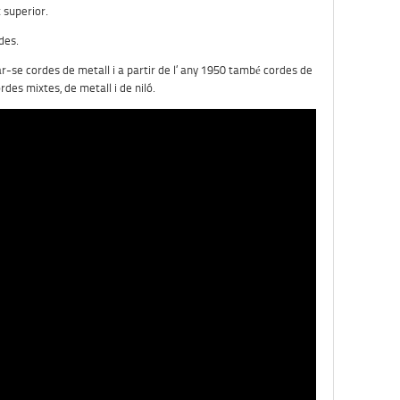
 superior.
des.
se cordes de metall i a partir de l’ any 1950 també cordes de
des mixtes, de metall i de niló.