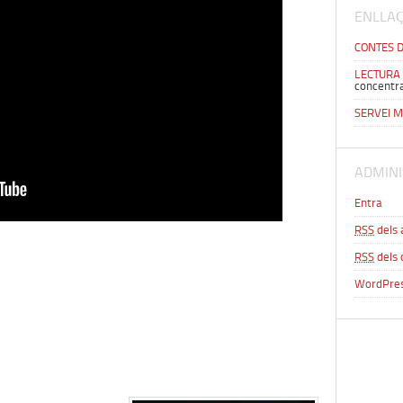
ENLLAÇ
CONTES 
LECTURA
concentr
SERVEI 
ADMINI
Entra
RSS
dels 
RSS
dels 
WordPres