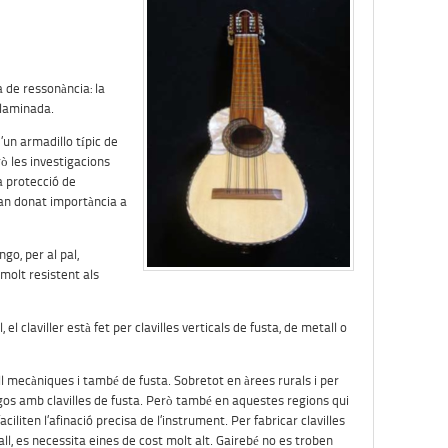
a de ressonància: la
a laminada.
’un armadillo típic de
erò les investigacions
a protecció de
, han donat importància a
ngo, per al pal,
 molt resistent als
 el claviller està fet per clavilles verticals de fusta, de metall o
l mecàniques i també de fusta. Sobretot en àrees rurals i per
s amb clavilles de fusta. Però també en aquestes regions qui
ciliten l’afinació precisa de l’instrument. Per fabricar clavilles
ll, es necessita eines de cost molt alt. Gairebé no es troben