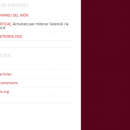
OS D'INTERÈS
D'ARREU DEL MÓN
 EFICAÇ
Activitats per millorar l’atenció i la
ació
METEOROLÒGIC
STRA
articles
comentaris
s.org