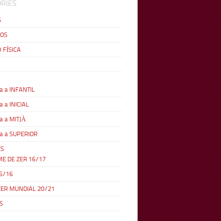
RIES
S
OS
 FÍSICA
a a INFANTIL
a a INICIAL
a a MITJÀ
a a SUPERIOR
ES
ME DE ZER 16/17
5/16
ZER MUNDIAL 20/21
S