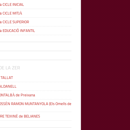
a CICLE INICIAL
ia CICLE MITJÀ
ia CICLE SUPERIOR
ia EDUCACIÓ INFANTIL
DE LA ZER
L TALLAT
MALDANELL
ONTALBÀ de Preixana
OSSÈN RAMON MUNTANYOLA (Els Omells de
ERE TEIXINÉ de BELIANES