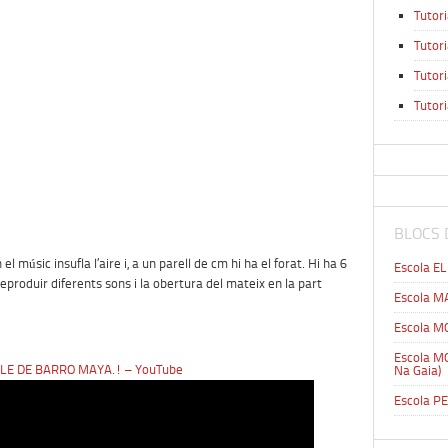
Tutori
Tutor
Tutor
Tutor
.
BLOCS 
n el músic insufla l’aire i, a un parell de cm hi ha el forat. Hi ha 6
Escola E
reproduir diferents sons i la obertura del mateix en la part
Escola 
Escola M
Escola M
LE DE BARRO MAYA.! – YouTube
Na Gaia)
Escola P