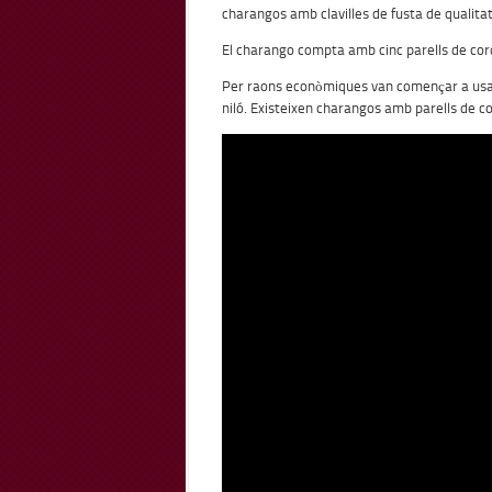
charangos amb clavilles de fusta de qualitat
El charango compta amb cinc parells de cor
Per raons econòmiques van començar a usar-
niló. Existeixen charangos amb parells de cor