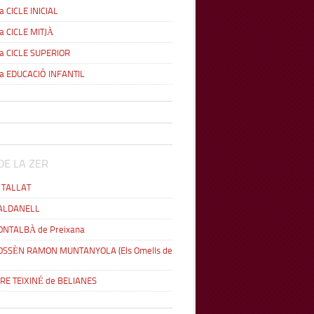
a CICLE INICIAL
ia CICLE MITJÀ
ia CICLE SUPERIOR
ia EDUCACIÓ INFANTIL
DE LA ZER
L TALLAT
MALDANELL
ONTALBÀ de Preixana
OSSÈN RAMON MUNTANYOLA (Els Omells de
ERE TEIXINÉ de BELIANES