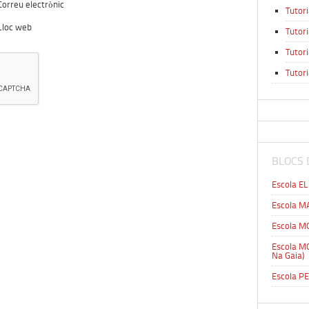
Correu electrònic
Tutori
Lloc web
Tutor
Tutor
Tutor
BLOCS 
Escola E
Escola 
Escola M
Escola M
Na Gaia)
Escola P