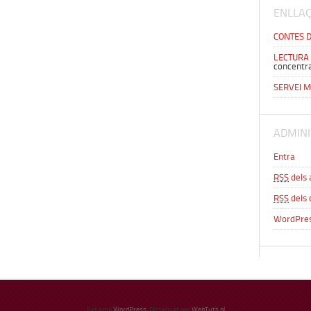
ENLLAÇ
CONTES 
LECTURA
concentr
SERVEI 
ADMINI
Entra
RSS
dels 
RSS
dels 
WordPres
Fet amb
WordPress
. Dissenyat per
WebTuts.pl