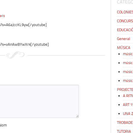
CATEGO
COLONIE
ris
CONCURS
h?v=A6aJccKL9yw[/youtube]
EDUCACIÓ
General
h?v=vAnAwBYwXrk[/youtube]
MÚSICA
músic
músic
músic
músic
PROJECT
A RIT
ART 1
UNA 
TROBADE
Nom
TUTORIA