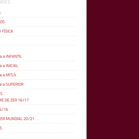
RIES
S
OS
 FÍSICA
a a INFANTIL
a a INICIAL
a a MITJÀ
a a SUPERIOR
ES
ME DE ZER 16/17
5/16
ZER MUNDIAL 20/21
S