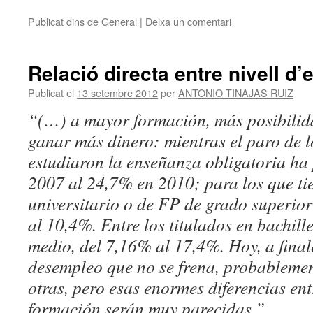
Publicat dins de
General
|
Deixa un comentari
Relació directa entre nivell d’
Publicat el
13 setembre 2012
per
ANTONIO TINAJAS RUIZ
“(…) a mayor formación, más posibilida
ganar más dinero: mientras el paro de l
estudiaron la enseñanza obligatoria ha
2007 al 24,7% en 2010; para los que tie
universitario
o de FP de grado superio
al 10,4%. Entre los titulados en
bachill
medio, del 7,16% al 17,4%. Hoy, a fina
desempleo que no se frena, probablement
otras, pero esas enormes diferencias ent
formación serán muy parecidas.”