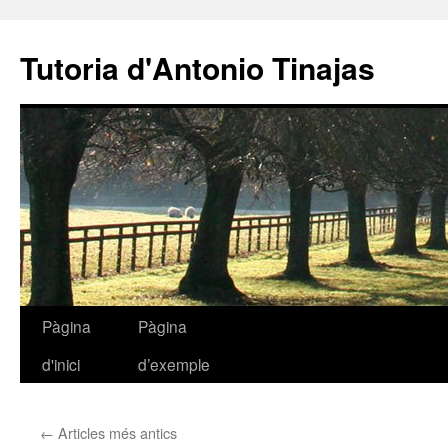
Tutoria d'Antonio Tinajas
Pàgina
Pàgina
Vés
d'inici
d’exemple
al
contingut
←
Articles més antics