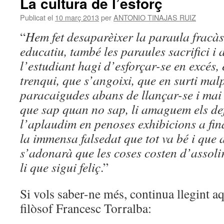
La cultura de l’esforç
Publicat el
10 març 2013
per
ANTONIO TINAJAS RUIZ
“
Hem fet desaparèixer la paraula fracàs
educatiu, també les paraules sacrifici i
l’estudiant hagi d’esforçar-se en excés, 
trenqui, que s’angoixi, que en surti mal
paracaigudes abans de llançar-se i mai n
que sap quan no sap, li amaguem els defe
l’aplaudim en penoses exhibicions a fin
la immensa falsedat que tot va bé i que 
s’adonarà que les coses costen d’assol
li que sigui feliç
.”
Si vols saber-ne més, continua llegint aq
filòsof Francesc Torralba: