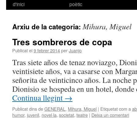
d'inici
poètic
al
contingut
Mihura, Miguel
Arxiu de la categoria:
Tres sombreros de copa
Publicat el
9 febrer 2014
per
Juanjo
Tras siete años de tenaz noviazgo, Dioni
veintisiete años, va a casarse con Margar
señorita de veinticinco años. La noche p
Dionisio se hospeda en un hotel, donde
Continua llegint
→
Publicat dins de
GENERAL
,
Mihura, Miguel
|
Etiquetat com a
ab
humor
,
juvenil
,
novel·la
,
societat
,
teatre
|
Deixa un comentari