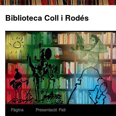
Biblioteca Coll i Rodés
Pàgina
Presentació
Pati
Vés