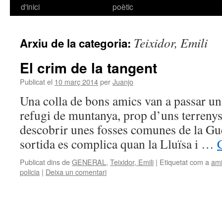
d'inici
poètic
al
contingut
Teixidor, Emili
Arxiu de la categoria:
El crim de la tangent
Publicat el
10 març 2014
per
Juanjo
Una colla de bons amics van a passar u
refugi de muntanya, prop d’uns terreny
descobrir unes fosses comunes de la Gue
sortida es complica quan la Lluïsa i …
Publicat dins de
GENERAL
,
Teixidor, Emili
|
Etiquetat com a
ami
policia
|
Deixa un comentari