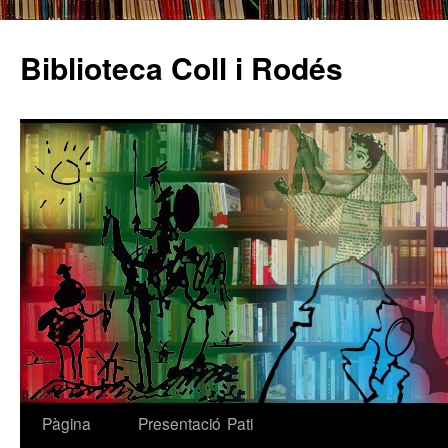
Biblioteca Coll i Rodés
Pàgina
Presentació
Pati
Vés