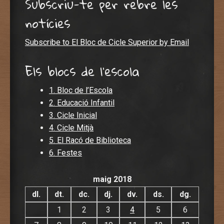
Subscriu-te per rebre les
notícies
Subscribe to El Bloc de Cicle Superior by Email
Els blocs de l'escola
1. Bloc de l’Escola
2. Educació Infantil
3. Cicle Inicial
4. Cicle Mitjà
5. El Racó de Biblioteca
6. Festes
maig 2018
dl.
dt.
dc.
dj.
dv.
ds.
dg.
1
2
3
4
5
6