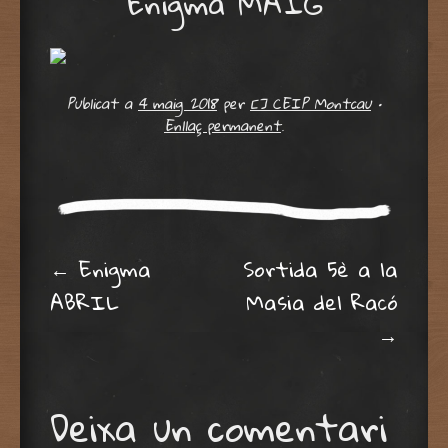
Enigma MAIG
Publicat a
4 maig 2018
per
[] CEIP Montcau
•
Enllaç permanent
.
Post navigation
←
Enigma
Sortida 5è a la
ABRIL
Masia del Racó
→
Deixa un comentari