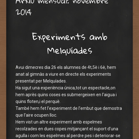
Arxiu mensual:
novembre
2014
Experiments amb
Melquíades
Avui dimecres dia 26 els alumnes de 4t,5è i 6è, hem
anat al gimnàs a viure en directe els experiments
presentat per Melquíades.
Ha sigut una experiència única,tot un espectacle,on
hem après quins coses es submergeixen en l’aigua i
quins floten,i el perquè.
També hem fet l’experiment de l’embut que demostra
que l’aire ocupen lloc.
Hem vist un altre experiment amb espelmes
recolzades en dues copes mitjançant el suport d’una
agulla i com les espelmes al perdre pes i deteriorar-se