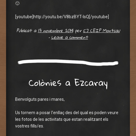
🙂
[youtube]http://youtu.be/V8bzBYT-lsQ[/youtube]
Publicat a
13 novembre 2014
per
[] CEIP Montcau
•
Leave a comment
Colònies a Ezcaray
Benvolguts pares i mares,
Us tornem a posar l’enllaç des del qual es poden veure
les fotos de les activitats que estan realitzant els
vostres fills/es.