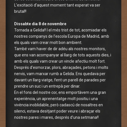
L’excitació d’aquest moment tant esperat va ser
brutal!!
Dissabte dia 8 de novembre
Tornada a Gelida!! I el més trist de tot, acomiadar els
nostres companys de l’escola Europa de Madrid, amb
els quals vam crear molt bon ambient.
També vam haver de dir adéu als nostres monitors,
que ens van acompanyar al llarg de tots aquests dies, i
amb els quals vam crear un vincle afectiu molt fort.
Després d’esmorzar, plors, abraçades, petons i molts
nervis, vam marxar rumb a Gelida. Ens quedava per
davant un llarg viatge, fent un parell de parades per
prendre un suc i un entrepà per dinar.
En el fons del nostre cor, ens emportàvem una gran
experiència, un aprenentatge molt positiu i una
vivència inoblidable, però cadascú de nosaltres en
silenci, estava desitjant poder veure i abraçar els
nostres pares i mares, després d’una setmana!!