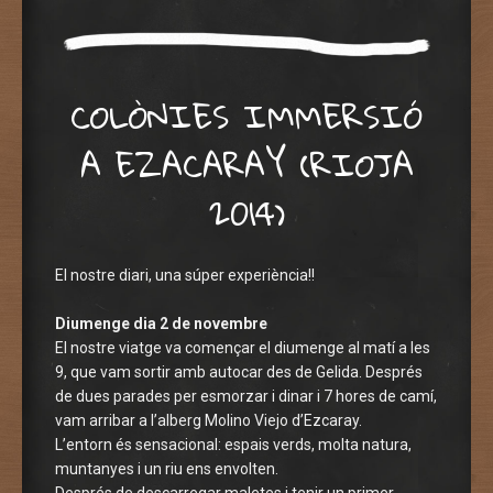
COLÒNIES IMMERSIÓ
A EZACARAY (RIOJA
2014)
El nostre diari, una súper experiència!!
Diumenge dia 2 de novembre
El nostre viatge va començar el diumenge al matí a les
9, que vam sortir amb autocar des de Gelida. Després
de dues parades per esmorzar i dinar i 7 hores de camí,
vam arribar a l’alberg Molino Viejo d’Ezcaray.
L’entorn és sensacional: espais verds, molta natura,
muntanyes i un riu ens envolten.
Després de descarregar maletes i tenir un primer