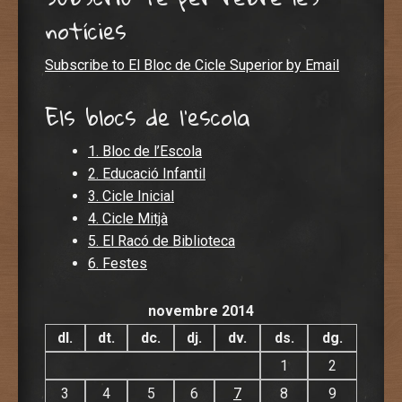
notícies
Subscribe to El Bloc de Cicle Superior by Email
Els blocs de l'escola
1. Bloc de l’Escola
2. Educació Infantil
3. Cicle Inicial
4. Cicle Mitjà
5. El Racó de Biblioteca
6. Festes
novembre 2014
dl.
dt.
dc.
dj.
dv.
ds.
dg.
1
2
3
4
5
6
7
8
9