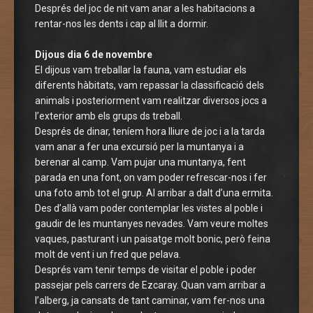
Després del joc de nit vam anar a les habitacions a
rentar-nos les dents i cap al llit a dormir.
Dijous dia 6 de novembre
El dijous vam treballar la fauna, vam estudiar els
diferents hàbitats, vam repassar la classificació dels
animals i posteriorment vam realitzar diversos jocs a
l’exterior amb els grups ds treball.
Després de dinar, teníem hora lliure de joc i a la tarda
vam anar a fer una excursió per la muntanya i a
berenar al camp. Vam pujar una muntanya, fent
parada en una font, on vam poder refrescar-nos i fer
una foto amb tot el grup. Al arribar a dalt d’una ermita.
Des d’allà vam poder contemplar les vistes al poble i
gaudir de les muntanyes nevades. Vam veure moltes
vaques, pasturant i un paisatge molt bonic, però feina
molt de vent i un fred que pelava.
Després vam tenir temps de visitar el poble i poder
passejar pels carrers de Ezcaray. Quan vam arribar a
l’alberg, ja cansats de tant caminar, vam fer-nos una