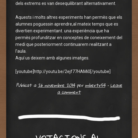
dels extrems es van desequilibrant alternativament.
Aquests i molts altres experiments han permès que els
alumnes poguessin aprendre,al mateix temps que es
divertien experimentant. una experiència que ha
permès profunditzar en conceptes de coneixement del
medi que posteriorment continuarem realitzant a
l’aula.
Aquí us deixem amb algunes imatges.
[youtube]http://youtu.be/2ejf77HAMi0[/youtube]
Publicat a
26 novembre 2014
per
mbertr54
•
Leave
a comment
VOTACIONS AL