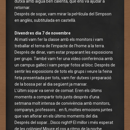
dutxa amb aigua ben calenta, que ens va ajudar a
retornar.
Després de sopar, vam mirar la pel•lícula del Simpson
en anglès, subtitulada en castellà.
Divendres dia 7 de novembre
Al matí vam fer la classe amb els monitors i vam
treballar el tema de l’impacte de l’home a la terra.
Després de dinar, vam estar preparant les exposicions
per grups. També vam fer una vídeo conferència amb
un campus gallec i vam penjar fotos al bloc. Després de
sentir les exposicions de tots els grups i veure la feina
feta presentada per tots, vam fer dutxes i preparació
de la bossa per al dia següent ja marxar.
L’últim sopar va servir de comiat. Eren els últims
moments a compartir tots junts després d’una
setmana molt intensa de convivència amb monitors,
companys, professors… en fi, moltes emocions juntes
que van aflorar en els últims moments del dia.
Després del sopar….Disco night!! El millor i més esperat
de les colònies! Moure el cos a ritmo de la noche.