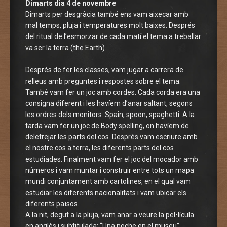
Dimarts dia 4 de novembre
Dimarts per desgràcia també ens vam aixecar amb
mal temps, pluja i temperatures molt baixes. Després
del ritual de l’esmorzar de cada matí el tema a treballar
va ser la terra (the Earth).
Després de fer les classes, vam jugar a carrera de
relleus amb preguntes i respostes sobre el tema.
També vam fer un joc amb cordes. Cada corda era una
consigna diferent i les havíem d’anar saltant, segons
les ordres dels monitors: Spain, spoon, spaghetti. A la
tarda vam fer un joc de Body spelling, on havíem de
deletrejar les parts del cos. Després vam escriure amb
el nostre cos a terra, les diferents parts del cos
estudiades. Finalment vam fer el joc del mocador amb
números i vam muntar i construir entre tots un mapa
mundi conjuntament amb cartolines, en el qual vam
estudiar les diferents nacionalitats i vam ubicar els
diferents països.
A la nit, degut a la pluja, vam anar a veure la pel•lícula
en anglès i subtitulada: “Una noche en el museu”.