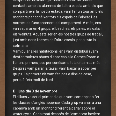
contacte amb els alumnes de l’altra escola amb els que
compartiríem la nostra estada, vam fer un tour amb els
monitors per conèixer tots els espais de l’alberg i les
normes de funcionament del campament. A més, ens
van separar en 4 grups: el beeches, els pines, els oaks I
els walnuts. Aquests serien els nostres grups de treball,
junt amb nens i nenes de l’altra escola, per a tota la
setmana.
Vam pujar a les habitacions, ens vam distribuir i vam
desfer maletes abans d’anar cap a la Games Room a
fer uns primers jocs per conèixe’ns tots una mica més.
Després vam parar la taula i vam baixar a sopar per
grups. La primera nit vam fer jocs a dins de casa,
perquè feia molt de fred.
Dilluns dia 3 de novembre
El dilluns va ser el primer dia que vam començar a fer
les classes d’anglès i science. Cada grup va anar a una
cabanya amb un monitor diferent a parlar sobre el
water cycle. Cada matí després de l’esmorzar havíem