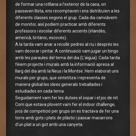
de formar una rotllana a l’exterior de la casa, on
passaven llista, ens recomptaven i ens distribuïen a les
diferents classes segons el grup. Cada dia canviàvem
de monitor, així podíem practicar amb diferents
professors i escolar diferents accents (irlandès,
americà, britànic, escocès).
A la tarda vam anar a recollir pedres al riu i després les
vam decorar i pintar. A continuació vam jugar un bingo
amb les paraules del tema del dia (L’aigua). Cada tarda
fèiem projecte i murals amb la informació apresa al
llarg del dia amb la Neus i la Montse. Hem elaborat uns
murals per grups, que sintetitza i representa de
manera global les idees generals treballades i
estudiades en cada tema.
Seguidament vam fer les dutxes el sopar i el joc de nit.
Com que estava plovent vam fer el indoor challenge,
jocs de competició per grups on es tractava de fer una
torre amb gots i plats de plàstic i passar macarrons
d’un plat a un got amb una canyeta.