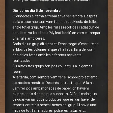
Dimecres dia 5 de novembre
El dimecres el tema a treballar va ser la flora. Després
de la classe habitual, vam fer una recol•lecta de fulles
entre tot el grup. Amb les fulles recollides cadascun de
nosaltres va fer el seu “My leaf book” on vam estampar
una fulla amb ceres.
Cada dia un grup diferent és l’encarregat d’escriure en
el bloc de les colònies el què s’ha fet al llarg del dia i
penjar les fotos amb les diferents activitats
realitzades.
Els altres tres grups fen jocs col•lectius a la games
room.
A la tarda, com sempre vam fer el school project amb
les nostres mestres. Després dutxes i sopar. A la nit,
vam fer jocs amb monedes de paper, on havíem
d’apostar els diners tipus subhasta. Al final cada grup
va guanyar un lot de productes, que es van haver de
repartir entre els nenes i nenes del grup. Hi havia una
mica de tot, llaminadures, polseres, tatús, etc..