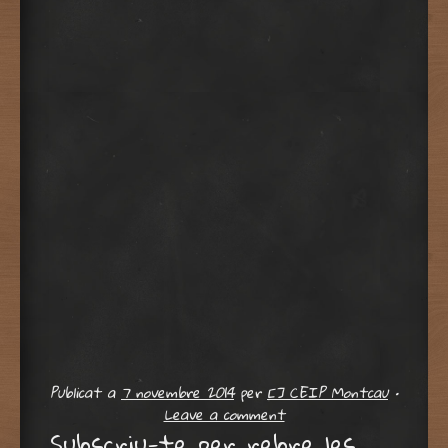
Publicat a
7 novembre 2014
per
[] CEIP Montcau
•
Leave a comment
Subscriu-te per rebre les