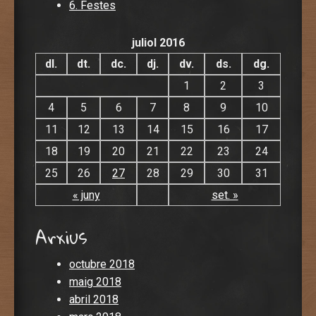
6. Festes
juliol 2016
dl.
dt.
dc.
dj.
dv.
ds.
dg.
1
2
3
4
5
6
7
8
9
10
11
12
13
14
15
16
17
18
19
20
21
22
23
24
25
26
27
28
29
30
31
« juny
set. »
Arxius
octubre 2018
maig 2018
abril 2018