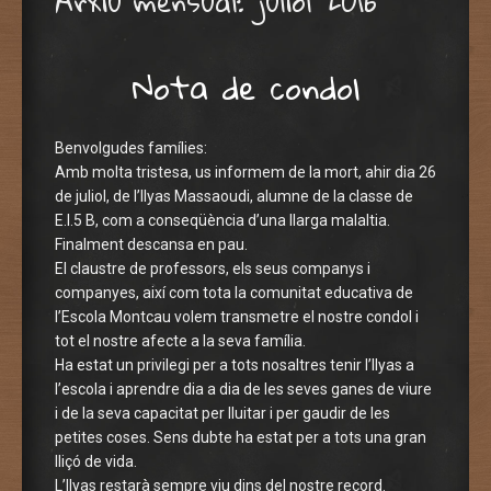
Arxiu mensual:
juliol 2016
Nota de condol
Benvolgudes famílies:
Amb molta tristesa, us informem de la mort, ahir dia 26
de juliol, de l’Ilyas Massaoudi, alumne de la classe de
E.I.5 B, com a conseqüència d’una llarga malaltia.
Finalment descansa en pau.
El claustre de professors, els seus companys i
companyes, així com tota la comunitat educativa de
l’Escola Montcau volem transmetre el nostre condol i
tot el nostre afecte a la seva família.
Ha estat un privilegi per a tots nosaltres tenir l’Ilyas a
l’escola i aprendre dia a dia de les seves ganes de viure
i de la seva capacitat per lluitar i per gaudir de les
petites coses. Sens dubte ha estat per a tots una gran
lliçó de vida.
L’Ilyas restarà sempre viu dins del nostre record.