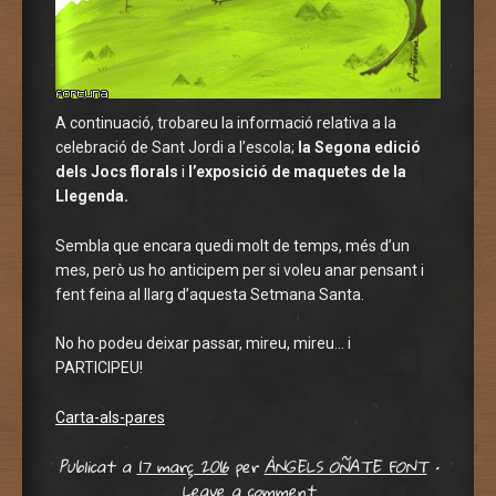
A continuació, trobareu la informació relativa a la
celebració de Sant Jordi a l’escola;
la
Segona edició
dels Jocs florals
i
l’exposició de maquetes de la
Llegenda.
Sembla que encara quedi molt de temps, més d’un
mes, però us ho anticipem per si voleu anar pensant i
fent feina al llarg d’aquesta Setmana Santa.
No ho podeu deixar passar, mireu, mireu… i
PARTICIPEU!
Carta-als-pares
Publicat a
17 març 2016
per
ÀNGELS OÑATE FONT
•
Leave a comment