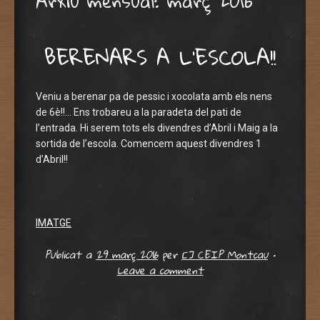
Arxiu mensual:
març 2016
BERENARS A L’ESCOLA!!
Veniu a berenar pa de pessic i xocolata amb els nens
de 6è!!… Ens trobareu a la paradeta del pati de
l’entrada. Hi serem tots els divendres d’Abril i Maig a la
sortida de l’escola. Comencem aquest divendres 1
d’Abril!!
IMATGE
Publicat a
29 març 2016
per
[] CEIP Montcau
•
Leave a comment