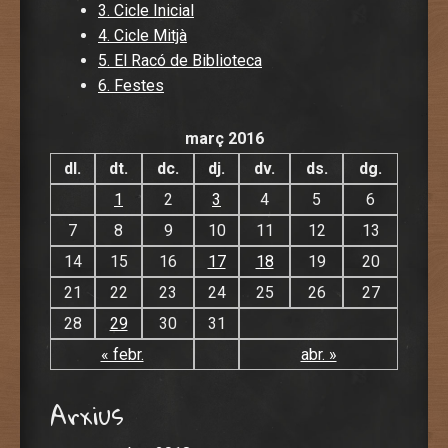
3. Cicle Inicial
4. Cicle Mitjà
5. El Racó de Biblioteca
6. Festes
març 2016
dl.
dt.
dc.
dj.
dv.
ds.
dg.
1
2
3
4
5
6
7
8
9
10
11
12
13
14
15
16
17
18
19
20
21
22
23
24
25
26
27
28
29
30
31
« febr.
abr. »
Arxius