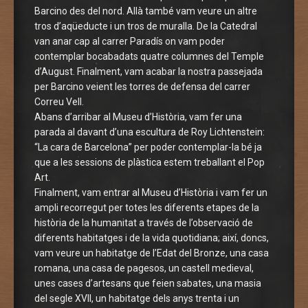
Barcino des del nord. Allà també vam veure un altre
tros d’aqüeducte i un tros de muralla. De la Catedral
van anar cap al carrer Paradís on vam poder
contemplar bocabadats quatre columnes del Temple
d’August. Finalment, vam acabar la nostra passejada
per Barcino veient les torres de defensa del carrer
Correu Vell.
Abans d’arribar al Museu d’Història, vam fer una
parada al davant d’una escultura de Roy Lichtenstein:
“La cara de Barcelona” per poder contemplar-la bé ja
que a les sessions de plàstica estem treballant el Pop
Art.
Finalment, vam entrar al Museu d’Història i vam fer un
ampli recorregut per totes les diferents etapes de la
història de la humanitat a través de l’observació de
diferents habitatges i de la vida quotidiana; així, doncs,
vam veure un habitatge de l’Edat del Bronze, una casa
romana, una casa de pagesos, un castell medieval,
unes cases d’artesans que feien sabates, una masia
del segle XVII, un habitatge dels anys trenta i un