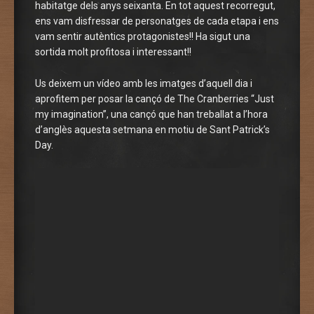
habitatge dels anys seixanta. En tot aquest recorregut,
ens vam disfressar de personatges de cada etapa i ens
vam sentir autèntics protagonistes!! Ha sigut una
sortida molt profitosa i interessant!!
Us deixem un vídeo amb les imatges d’aquell dia i
aprofitem per posar la cançó de The Cranberries “Just
my imagination”, una cançó que han treballat a l’hora
d’anglès aquesta setmana en motiu de Sant Patrick’s
Day.