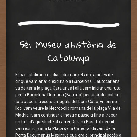
5è: Museu d’història de
Catalunya
El passat dimecres dia 9 de març els nois i noies de
cinquè vam anar d’excursió a Barcelona. L’autocar ens
va deixar a la plaça Catalunya i allà vam iniciar una ruta
per la Barcelona Romana (Barcino) per anar descobrint
tots aquells tresors amagats del barri Gòtic. En primer
lloc, vam veure la Necròpolis romana de la plaça Vila de
Madrid i vam continuar el nostre passeig fins a trobar
un tros d’aqüeducte al carrer Duran i Bas. Tot seguit
vam esmorzar a la Plaça de la Catedral davant de la
Porta Decumanus Maximus que era el principal accès a