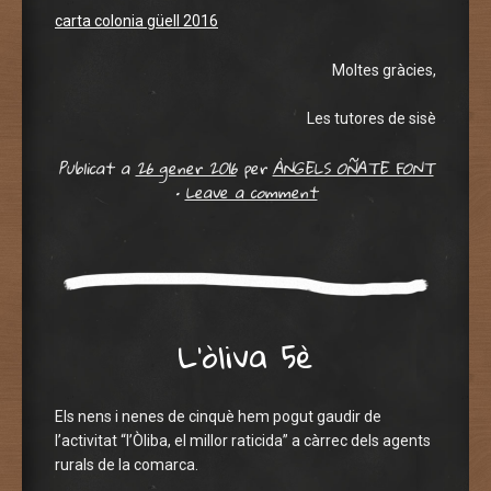
carta colonia güell 2016
Moltes gràcies,
Les tutores de sisè
Publicat a
26 gener 2016
per
ÀNGELS OÑATE FONT
•
Leave a comment
L’òliva 5è
Els nens i nenes de cinquè hem pogut gaudir de
l’activitat “l’Òliba, el millor raticida” a càrrec dels agents
rurals de la comarca.