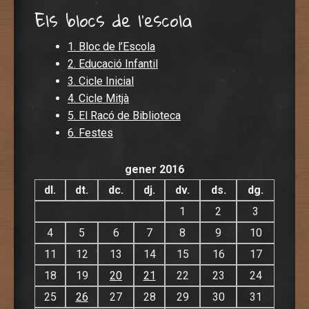
Els blocs de l'escola
1. Bloc de l’Escola
2. Educació Infantil
3. Cicle Inicial
4. Cicle Mitjà
5. El Racó de Biblioteca
6. Festes
gener 2016
dl.
dt.
dc.
dj.
dv.
ds.
dg.
1
2
3
4
5
6
7
8
9
10
11
12
13
14
15
16
17
18
19
20
21
22
23
24
25
26
27
28
29
30
31