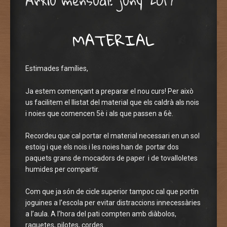
Arxiu mensual:
juny 2017
MATERIAL
Estimades famílies,
Ja estem començant a preparar el nou curs! Per això
us facilitem el llistat del material que els caldrà als nois
i noies que comencen 5è i als que passen a 6è.
Recordeu que cal portar el material necessari en un sol
estoig i que els nois i les noies han de portar dos
paquets grans de mocadors de paper i de tovalloletes
humides per compartir.
Com que ja són de cicle superior tampoc cal que portin
joguines a l’escola per evitar distraccions innecessàries
a l’aula. A l’hora del pati compten amb diàbolos,
raquetes, pilotes, cordes…