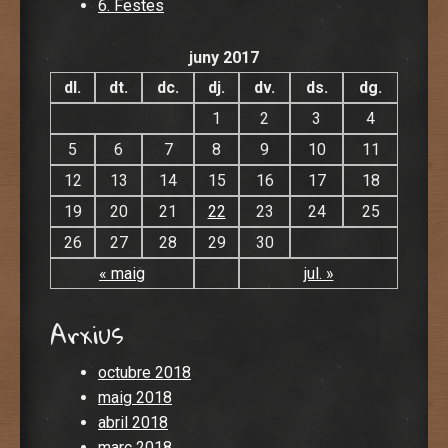
6. Festes
juny 2017
dl.
dt.
dc.
dj.
dv.
ds.
dg.
1
2
3
4
5
6
7
8
9
10
11
12
13
14
15
16
17
18
19
20
21
22
23
24
25
26
27
28
29
30
« maig
jul. »
Arxius
octubre 2018
maig 2018
abril 2018
març 2018