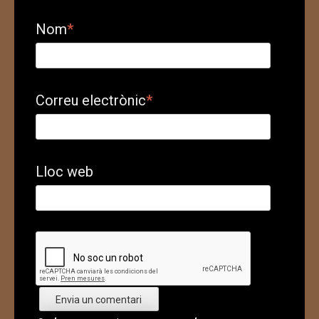
Nom
*
Correu electrònic
*
Lloc web