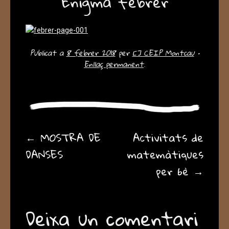
Enigma febrer
Publicat a
8 febrer 2018
per
[] CEIP Montcau
•
Enllaç permanent
.
Post navigation
←
MOSTRA DE
Activitats de
DANSES
matemàtiques
per 6è
→
Deixa un comentari