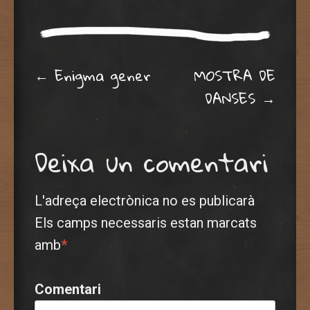
Post navigation
←
Enigma gener
MOSTRA DE
DANSES
→
Deixa un comentari
L'adreça electrònica no es publicarà
Els camps necessaris estan marcats
amb
*
Comentari