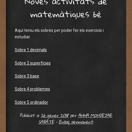
Noves activitats de
matemàtiques 6è
Aquí teniu els sobres per poder fer els exercicis i
estudiar.
Sobre 1 decimals
Sobre 2 superfícies
Sobre 3 base
Sobre 4 problemes
Sobre 5 ordinador
Publicat a
26 gener 2018
per
ANNA MONDEJAR
SABATE
•
Enllaç permanent
.