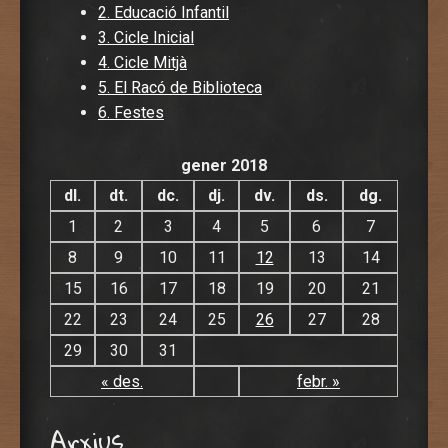
2. Educació Infantil
3. Cicle Inicial
4. Cicle Mitjà
5. El Racó de Biblioteca
6. Festes
gener 2018
dl.
dt.
dc.
dj.
dv.
ds.
dg.
1
2
3
4
5
6
7
8
9
10
11
12
13
14
15
16
17
18
19
20
21
22
23
24
25
26
27
28
29
30
31
« des.
febr. »
Arxius