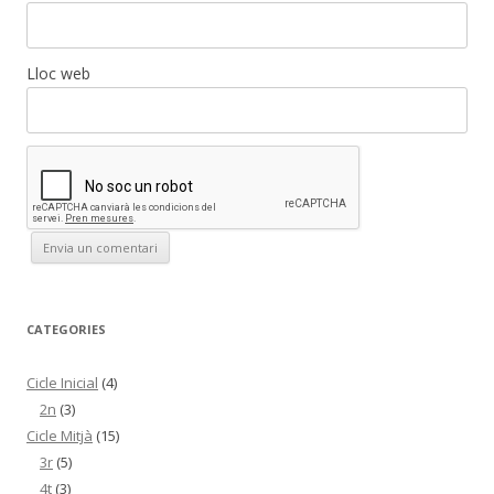
Lloc web
CATEGORIES
Cicle Inicial
(4)
2n
(3)
Cicle Mitjà
(15)
3r
(5)
4t
(3)