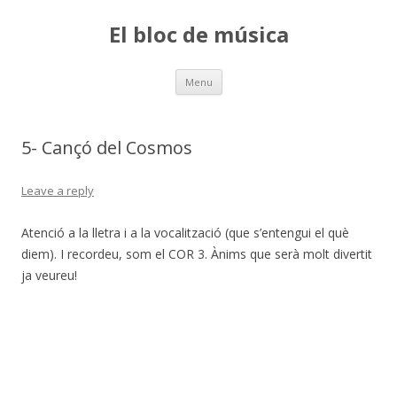
El bloc de música
Skip
Menu
to
content
5- Cançó del Cosmos
Leave a reply
Atenció a la lletra i a la vocalització (que s’entengui el què
diem). I recordeu, som el COR 3. Ànims que serà molt divertit
ja veureu!