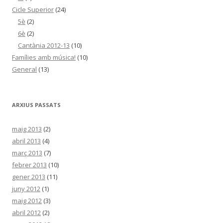
Cicle Superior
(24)
5è
(2)
6è
(2)
Cantània 2012-13
(10)
Famílies amb música!
(10)
General
(13)
ARXIUS PASSATS
maig 2013
(2)
abril 2013
(4)
març 2013
(7)
febrer 2013
(10)
gener 2013
(11)
juny 2012
(1)
maig 2012
(3)
abril 2012
(2)