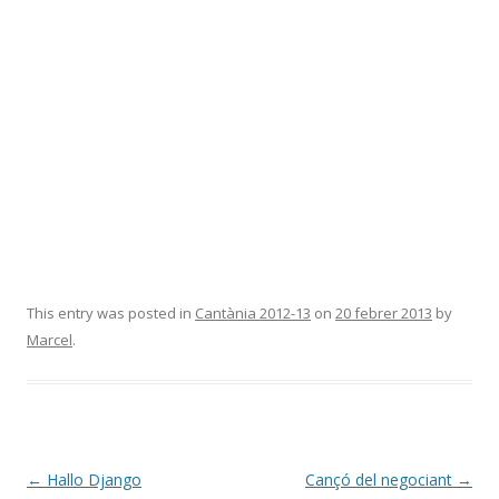
This entry was posted in
Cantània 2012-13
on
20 febrer 2013
by
Marcel
.
Post
←
Hallo Django
Cançó del negociant
→