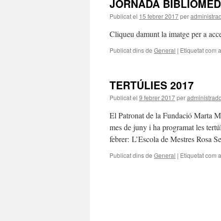
JORNADA BIBLIOMED
Publicat el
15 febrer 2017
per
administra
Cliqueu damunt la imatge per a acced
Publicat dins de
General
|
Etiquetat com 
TERTÚLIES 2017
Publicat el
9 febrer 2017
per
administrad
El Patronat de la Fundació Marta Ma
mes de juny i ha programat les tertú
febrer: L’Escola de Mestres Rosa 
Publicat dins de
General
|
Etiquetat com 