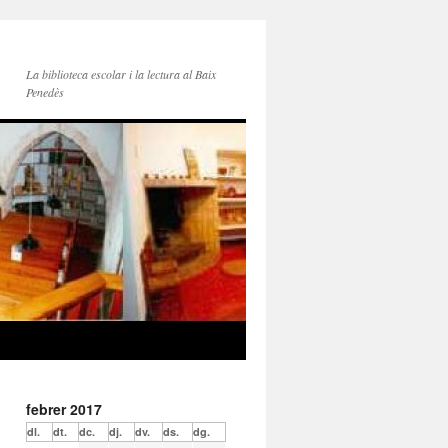
La biblioteca escolar i la lectura al Baix
Penedès
febrer 2017
dl.
dt.
dc.
dj.
dv.
ds.
dg.