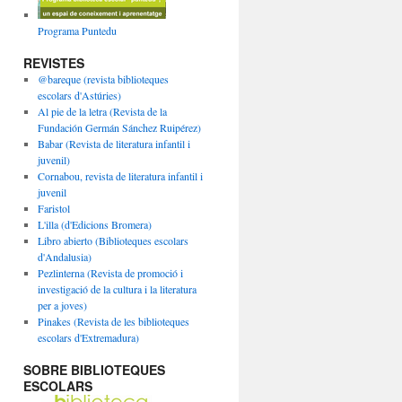
Programa Puntedu
REVISTES
@bareque (revista biblioteques
escolars d'Astúries)
Al pie de la letra (Revista de la
Fundación Germán Sánchez Ruipérez)
Babar (Revista de literatura infantil i
juvenil)
Cornabou, revista de literatura infantil i
juvenil
Faristol
L'illa (d'Edicions Bromera)
Libro abierto (Biblioteques escolars
d'Andalusia)
Pezlinterna (Revista de promoció i
investigació de la cultura i la literatura
per a joves)
Pinakes (Revista de les biblioteques
escolars d'Extremadura)
SOBRE BIBLIOTEQUES
ESCOLARS