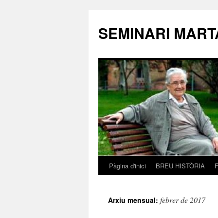
SEMINARI MART
Pàgina d'inici
BREU HISTÒRIA
Vés
al
febrer de 2017
Arxiu mensual:
contingut