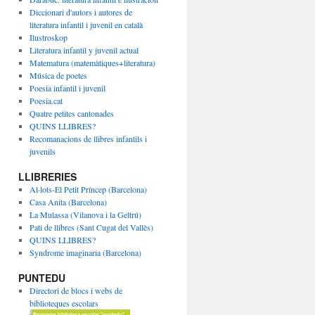
Diccionari d'autors i autores de
literatura infantil i juvenil en català
Ilustroskop
Literatura infantil y juvenil actual
Matematura (matemàtiques+literatura)
Música de poetes
Poesia infantil i juvenil
Poesia.cat
Quatre petites cantonades
QUINS LLIBRES?
Recomanacions de llibres infantils i
juvenils
LLIBRERIES
Al·lots-El Petit Príncep (Barcelona)
Casa Anita (Barcelona)
La Mulassa (Vilanova i la Geltrú)
Pati de llibres (Sant Cugat del Vallès)
QUINS LLIBRES?
Syndrome imaginaria (Barcelona)
PUNTEDU
Directori de blocs i webs de
biblioteques escolars