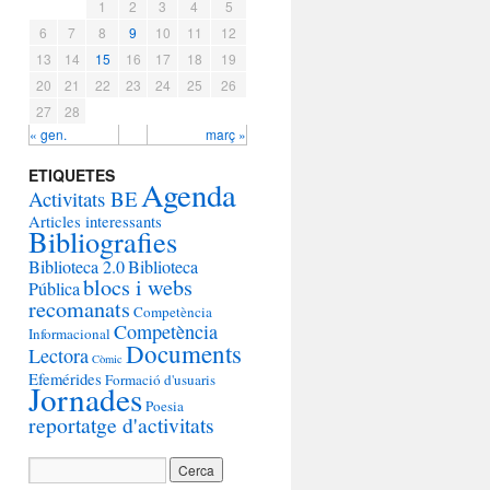
1
2
3
4
5
6
7
8
9
10
11
12
13
14
15
16
17
18
19
20
21
22
23
24
25
26
27
28
« gen.
març »
ETIQUETES
Agenda
Activitats BE
Articles interessants
Bibliografies
Biblioteca 2.0
Biblioteca
blocs i webs
Pública
recomanats
Competència
Competència
Informacional
Documents
Lectora
Còmic
Efemérides
Formació d'usuaris
Jornades
Poesia
reportatge d'activitats