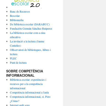
.
Banc de Recursos
Bescolar
Bibliomedia
De biblioteca escolar (DARABUC)
Fundación Germán Sánchez Ruiperez
La biblioteca escolar com a eina
educativa
La invitació a la lectura (Jaume
Centelles)
OBservatori de biblioteques, llibres i
lectura
PLEC
Punt de lectura
SOBRE COMPETÈNCIA
INFORMACIONAL
Biblioteca escolar: experiències i
recursos per a la competència
informacional
Competència informacional a l'aula
Competencia informacional, sí. Pero
¿Cómo?
Internet amb seny