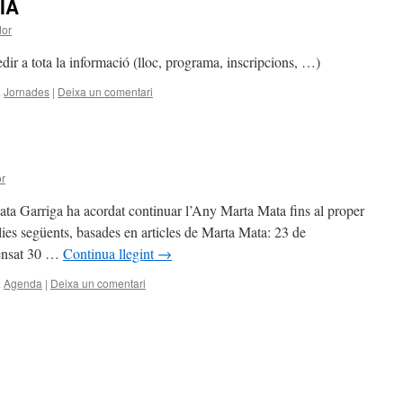
IA
dor
ir a tota la informació (lloc, programa, inscripcions, …)
a
Jornades
|
Deixa un comentari
or
ta Garriga ha acordat continuar l’Any Marta Mata fins al proper
lies següents, basades en articles de Marta Mata: 23 de
Sensat 30 …
Continua llegint
→
a
Agenda
|
Deixa un comentari