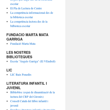
escolar
El Pla de Lectura de Centre
La competència informacional des de
la biblioteca escolar
La competència lectora des de la
bilbioteca escolar
FUNDACIO MARTA MATA
GARRIGA
Fundació Marta Mata
LES NOSTRES
BIBLIOTEQUES
Escola "Àngels Garriga" (El VEndrell)
LIC
LIC Baix Penedès
LITERATURA INFANTIL I
JUVENIL
Bibliobloc (espai de dinamització de la
lectura del CRP del Gironès)
Consell Català del llibre infantil i
juvenil
Darabuc: literatura infantil e ilustración