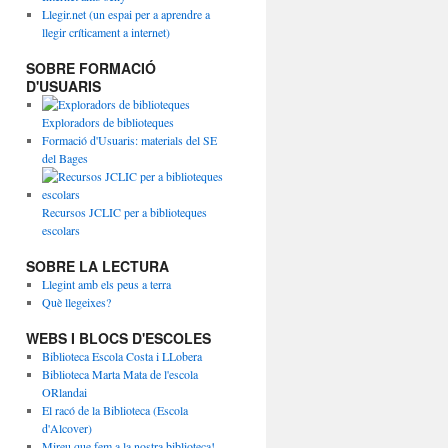
Llegir.net (un espai per a aprendre a
llegir críticament a internet)
SOBRE FORMACIÓ
D'USUARIS
Exploradors de biblioteques
Formació d'Usuaris: materials del SE
del Bages
Recursos JCLIC per a biblioteques
escolars
SOBRE LA LECTURA
Llegint amb els peus a terra
Què llegeixes?
WEBS I BLOCS D'ESCOLES
Biblioteca Escola Costa i LLobera
Biblioteca Marta Mata de l'escola
ORlandai
El racó de la Biblioteca (Escola
d'Alcover)
Mireu que fem a la nostra biblioteca!