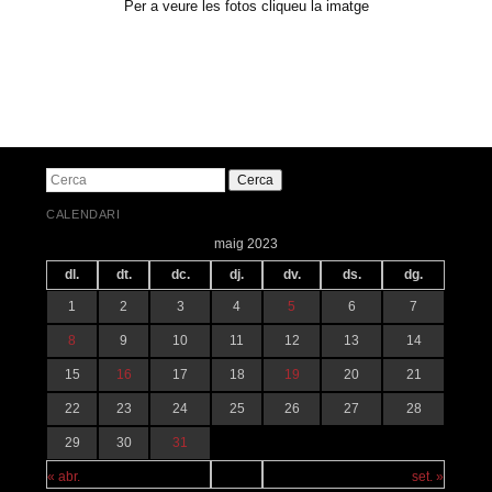
Per a veure les fotos cliqueu la imatge
Navegació pels articles
Cerca
CALENDARI
maig 2023
dl.
dt.
dc.
dj.
dv.
ds.
dg.
1
2
3
4
5
6
7
8
9
10
11
12
13
14
15
16
17
18
19
20
21
22
23
24
25
26
27
28
29
30
31
« abr.
set. »