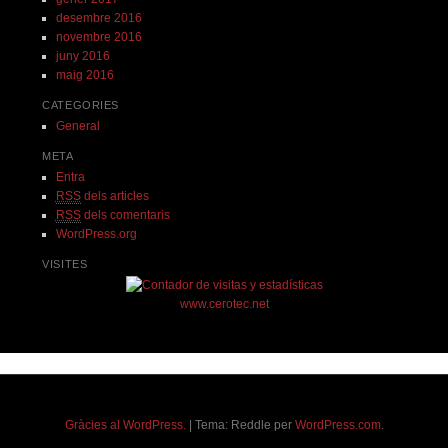
desembre 2016
novembre 2016
juny 2016
maig 2016
CATEGORIES
General
META
Entra
RSS
dels articles
RSS
dels comentaris
WordPress.org
VISITES
www.cerotec.net
Gràcies al WordPress.
|
Tema: Reddle per
WordPress.com
.