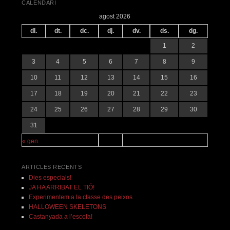
CALENDARI
agost 2026
dl.
dt.
dc.
dj.
dv.
ds.
dg.
1
2
3
4
5
6
7
8
9
10
11
12
13
14
15
16
17
18
19
20
21
22
23
24
25
26
27
28
29
30
31
« gen.
ARTICLES RECENTS
Dies especials!
JA HA ARRIBAT EL TIÓ!
Experimentem a la classe des peixos
HALLOWEEN SKELETONS
Castanyada a l’escola!